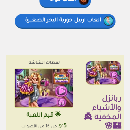
العاب موانا
العاب ارييل حورية البحر الصغيرة
لقطات الشاشة
ربانزل
والأشياء
🌟 قيم اللعبة
المخفية 👸
5
🏰🌸
/5
من 16 من الأصوات