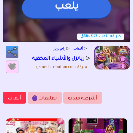
يلعب
طريقة اللعب:
3:27 دقائق
▷
ألعاب
▷
رابونزيل
▷
ربانزل والأشياء المخفية
شركة: gamedistribution.com
أشرطة فيديو
تعليقات
ألعاب
1