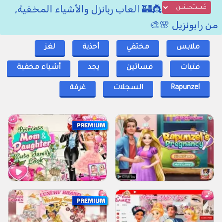
👸🏰 العاب ربانزل والأشياء المخفية,
من رابونزيل 🌸🎨
ملابس
مختفي
أحذية
لغز
فتيات
فساتين
يجد
أشياء مخفية
Rapunzel
السجلات
غرفة