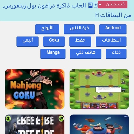
🃏🎴 العاب ذاكرة دراغون بول زينفورس,
من البطاقات 🀄
Android
كرة التنين
الأزواج
البطاقات
حفظ
Goku
أنيمي
ذكاء
هاتف ذكي
Manga