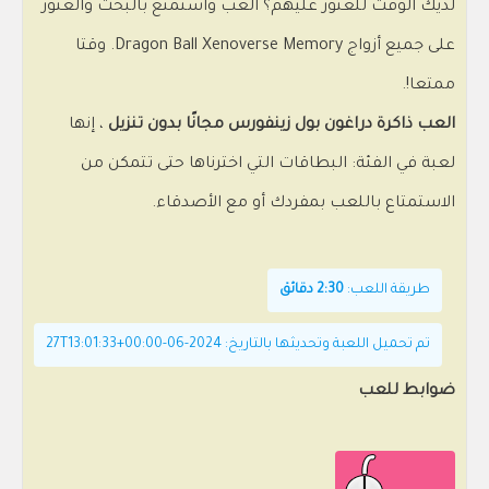
لديك الوقت للعثور عليهم؟ العب واستمتع بالبحث والعثور
على جميع أزواج Dragon Ball Xenoverse Memory. وقتا
ممتعا!.
العب ذاكرة دراغون بول زينفورس مجانًا بدون تنزيل
، إنها
لعبة في الفئة: البطاقات التي اخترناها حتى تتمكن من
الاستمتاع باللعب بمفردك أو مع الأصدقاء.
طريقة اللعب:
2:30 دقائق
تم تحميل اللعبة وتحديثها بالتاريخ: 2024-06-27T13:01:33+00:00
ضوابط للعب