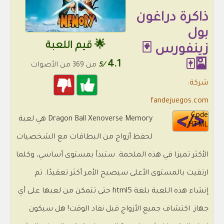
ذاكرة دراغون
بول
🌟 قيم اللعبة
زينفورس 🃏
4.1
🎴🀄
/5
من 369 من الأصوات
شركة:
fandejuegos.com
Code
Dragon Ball Xenoverse Memory هي لعبة
HTML
لحفظ أزواج من البطاقات مع الشخصيات
الأكثر تميزا في هذه الملحمة. ستبدأ بمستوى أساسي، وكلما
ارتقيت بالمستوى الأعلى سيصبح الأمر أكثر تعقيدًا. تم
إنشاء هذه اللعبة بلغة html5 حتى تتمكن من لعبها على أي
جهاز. اكتشاف جميع الأزواج قبل نفاد الوقت! هل سيكون