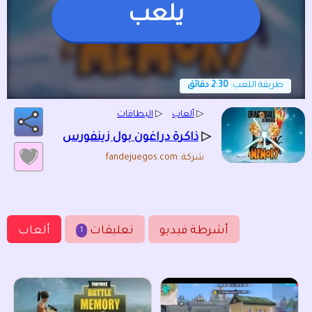
يلعب
طريقة اللعب:
2:30 دقائق
▷
ألعاب
▷
البطاقات
▷
ذاكرة دراغون بول زينفورس
شركة: fandejuegos.com
أشرطة فيديو
تعليقات
ألعاب
1