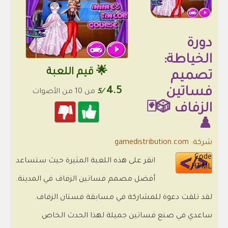
دورة
الخياطة:
🌟 قيم اللعبة
تصميم
فساتين
4.5
/5
من 10 من الأصوات
الزفاف 🎲🃏
♟️
شركة: gamedistribution.com
Code
انقر على هذه اللعبة المثيرة حيث ستساعد
HTML
أفضل مصمم فساتين الزفاف في المدينة.
لقد تلقت دعوة للمشاركة في مسابقة فستان الزفاف.
ساعدي في صنع فساتين جميلة لهذا الحدث الخاص