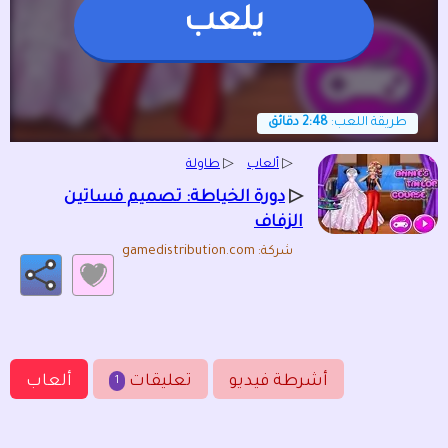
يلعب
طريقة اللعب:
2:48 دقائق
▷
ألعاب
▷
طاولة
▷
دورة الخياطة: تصميم فساتين
الزفاف
شركة: gamedistribution.com
أشرطة فيديو
تعليقات
ألعاب
1