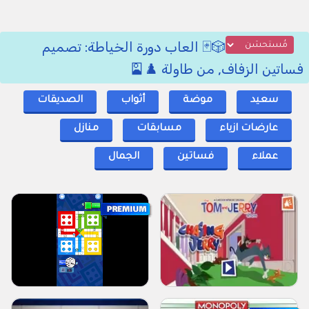
🎲🃏 العاب دورة الخياطة: تصميم
فساتين الزفاف, من طاولة ♟️🎴
سعيد
موضة
أثواب
الصديقات
عارضات ازياء
مسابقات
منازل
عملاء
فساتين
الجمال