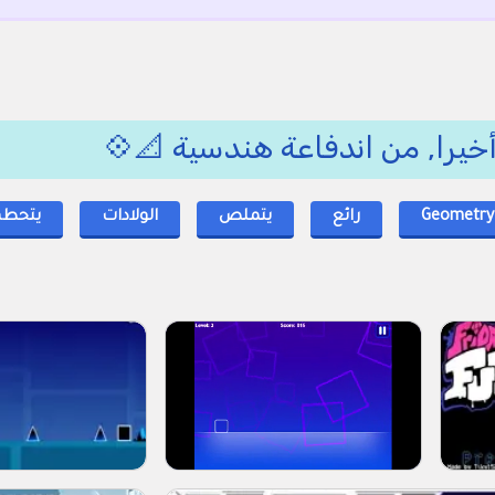
خيرا, من اندفاعة هندسية 📐💠
Geometry
رائع
يتملص
الولادات
يتحطم