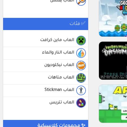
العاب يفتش
✅ فئات
العاب ماين كرافت
العاب النار والماء
العاب نيكلوديون
العاب متاهات
العاب Stickman
العاب تتريس
✨ مجموعات كلاسيكية