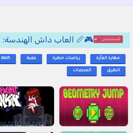
🎮📏 العاب داش الهندسة: أ
مهارة الفأرة
رياضات خطرة
عقبة
 dash
الطرق
المنصات