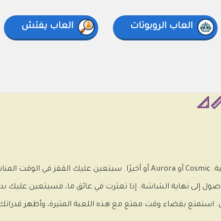
العاب الروبوتات
العاب يفتش
📐
يجب عليك الاختيار بين المستويات الثلاثة للعبة: Cosmic أو Aurora أو أخيرًا. سيتعين عل
ول إلى نهاية الشاشة. إذا تعثرت في عائق ما، فسيتعين عليك بدء 
استمتع بقضاء وقت ممتع مع هذه اللعبة المثيرة، وأظهر قدراتك 