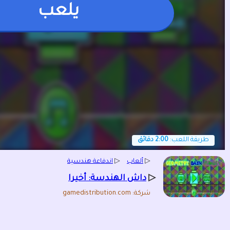
يلعب
طريقة اللعب:
2:00 دقائق
▷
ألعاب
▷
اندفاعة هندسية
▷
داش الهندسة: أخيرا
شركة: gamedistribution.com