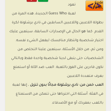
Code
تعود
HTML
لعبة Guess Who الجديدة، هذه المرة من
بطولة اللاعبين واللاعبين السابقين في نادي برشلونة لكرة
القدم. كما هو الحال في الإصدارات السابقة، سيتعين عليك
اختيار شخصية وانتظار منافسك ليفعل الشيء نفسه.
ومن ثم، من خلال الأسئلة، سيتعين علينا التخلص من
الشخصيات حتى يتبقى لدينا شخصية واحدة فقط وبالتالي
نكون قادرين على الفوز باللعبة. العب ضد الآلة أو استمتع
بغرف متعددة اللاعبين.
العب خمن من: نادي برشلونة مجانًا بدون تنزيل
، إنها لعبة
في الفئة: أسئلة التي اخترناها حتى تتمكن من الاستمتاع
باللعب بمفردك أو مع الأصدقاء.