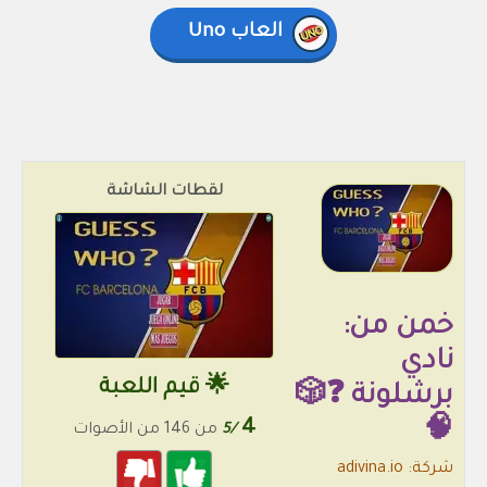
العاب Uno
لقطات الشاشة
خمن من:
نادي
🌟 قيم اللعبة
برشلونة ❓🎲
4
🧠
/5
من 146 من الأصوات
شركة: adivina.io