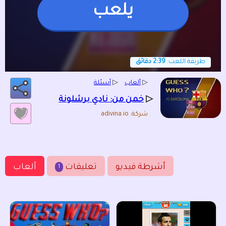
يلعب
طريقة اللعب:
2:39 دقائق
▷
ألعاب
▷
أسئلة
▷
خمن من: نادي برشلونة
شركة: adivina.io
أشرطة فيديو
تعليقات
ألعاب
1