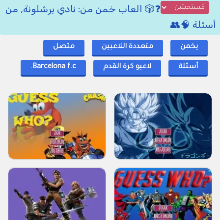
❓🎲 العاب خمن من: نادي برشلونة, من
أسئلة 🧠👥
يخمن
متعددة اللاعبين
متصل
أسئلة
لاعبو كرة القدم
Barcelona f.c.