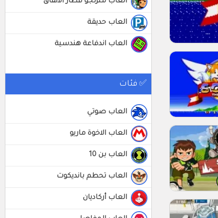
العاب متزلجو قطار الأنفاق
العاب حديقة
العاب اندفاعة هندسية
✅ فئات
العاب صوتي
العاب الاخوة ماريو
العاب بن 10
العاب تحطم بانديكوت
العاب أركاديان