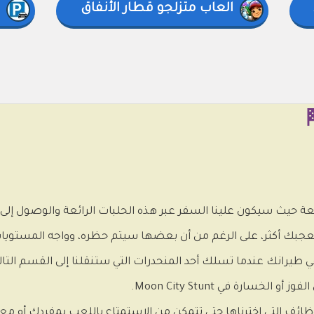
العاب متزلجو قطار الأنفاق
يارات ممتعة حيث سيكون علينا السفر عبر هذه الحلبات الرائعة والوصول إل
ي تعجبك أكثر، على الرغم من أن بعضها سيتم حظره، وواجه المستويات
م في طيرانك عندما تسلك أحد المنحدرات التي ستنقلنا إلى القسم الت
ارة في Moon City Stunt.
وظائف التي اخترناها حتى تتمكن من الاستمتاع باللعب بمفردك أو مع 