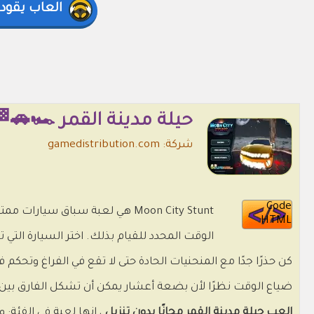
العاب يقود
حيلة مدينة القمر 🏎️🚗
شركة: gamedistribution.com
Code
Moon City Stunt هي لعبة سباق س
HTML
الوقت المحدد للقيام بذلك. اختر السيارة الت
كن حذرًا جدًا مع المنحنيات الحادة حتى لا تقع في الفراغ وتحك
ضياع الوقت نظرًا لأن بضعة أعشار يمكن أن تشكل الفارق بين الفوز أو الخس
العب حيلة مدينة القمر مجانًا بدون تنزيل
، إنها لعبة في الفئة: 