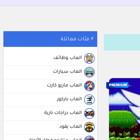
⚡ فئات مماثلة
العاب وظائف
العاب سيارات
العاب ماريو كارت
العاب باركور
العاب دراجات نارية
العاب يقود