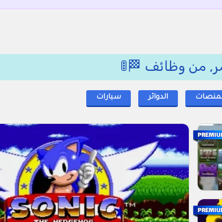
ر, من وظائف 🏁🚦
لمنصات
الدوائر
سيارات