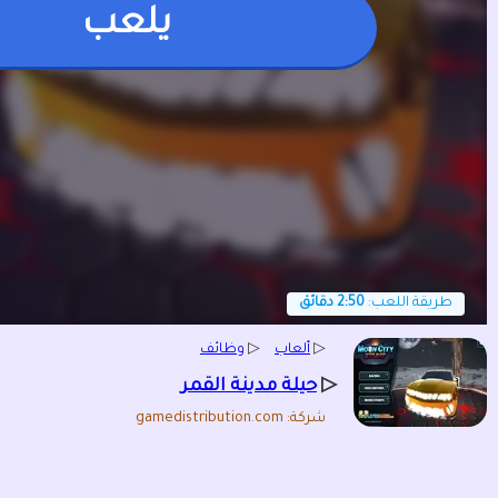
يلعب
طريقة اللعب:
2:50 دقائق
▷
ألعاب
▷
وظائف
▷
حيلة مدينة القمر
شركة: gamedistribution.com