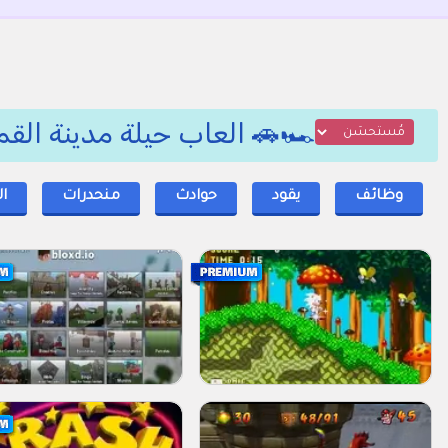
🏎️🚗 العاب حيلة مدينة القم
وظائف
يقود
حوادث
منحدرات
ا