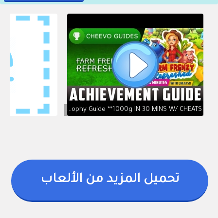
Farm Frenzy Refreshed | Achievement / Trophy Guide **1000g IN 30 MINS W/ CHEATS!!**
تحميل المزيد من الألعاب