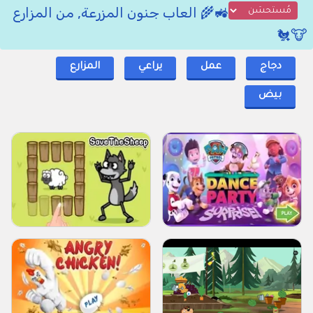
🚜🌾 العاب جنون المزرعة, من المزارع
🐮🐔
دجاج
عمل
يراعي
المزارع
بيض