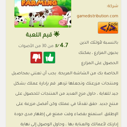
شركة:
gamedistribution.com
Code
HTML
🌟 قيم اللعبة
بالنسبة لأولئك الذين
4.7
/5
من 30 من الأصوات
يحبون المزارع ، يمكنك
الحصول على المزارع
الخاصة بك من الشاشة المريحة. يجب أن تعتني بمحاصيل
ومنتجات مزرعتك وتجعلها تزدهر. قم بإدارة عملك بشكل
جيد للغاية ، حاول مزج العديد من المنتجات للحصول على
منتج جديد. حقق تقدمًا في عملك وكن أفضل مزرعة على
الإطلاق. استمتع بقضاء وقت ممتع في إظهار مدى جودة
إدارتك لأعمالك والعناية بها ، وحاول الوصول إلى نهاية