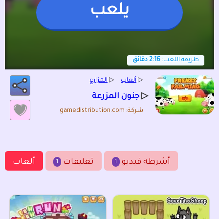
يلعب
طريقة اللعب:
2:16 دقائق
▷
ألعاب
▷
المزارع
▷
جنون المزرعة
شركة: gamedistribution.com
أشرطة فيديو
تعليقات
ألعاب
1
1