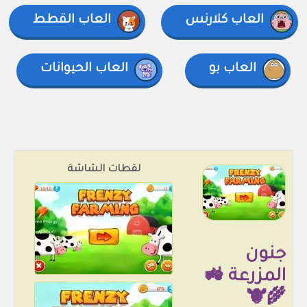
العاب كلارنس
العاب القطط
العاب بو
العاب الحيوانات
لقطات الشاشة
جنون
المزرعة 🚜
🌾🐮