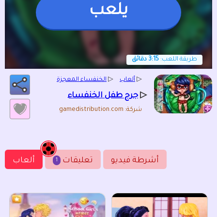
يلعب
طريقة اللعب:
3:15 دقائق
▷
ألعاب
▷
الخنفساء المعجزة
▷
جرح طفل الخنفساء
شركة: gamedistribution.com
أشرطة فيديو
تعليقات
ألعاب
1