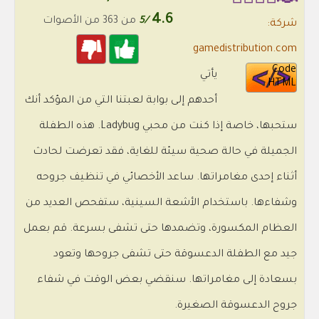
🐞🦸‍♀️🦸‍♂️
4.6
/5
من 363 من الأصوات
شركة:
gamedistribution.com
Code
يأتي
HTML
أحدهم إلى بوابة لعبتنا التي من المؤكد أنك
ستحبها، خاصة إذا كنت من محبي Ladybug. هذه الطفلة
الجميلة في حالة صحية سيئة للغاية، فقد تعرضت لحادث
أثناء إحدى مغامراتها. ساعد الأخصائي في تنظيف جروحه
وشفاءها. باستخدام الأشعة السينية، ستفحص العديد من
العظام المكسورة، وتضمدها حتى تشفى بسرعة. قم بعمل
جيد مع الطفلة الدعسوقة حتى تشفى جروحها وتعود
بسعادة إلى مغامراتها. سنقضي بعض الوقت في شفاء
جروح الدعسوقة الصغيرة.