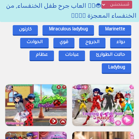
🐞🦸‍♀️ العاب جرح طفل الخنفساء, من
الخنفساء المعجزة 🦸‍♂️🦹‍♂️
Marinette
Miraculous ladybug
كارتون
دواء
الجروح
قوي
الحوادث
حالات الطوارئ
عيادات
عظام
Ladybug