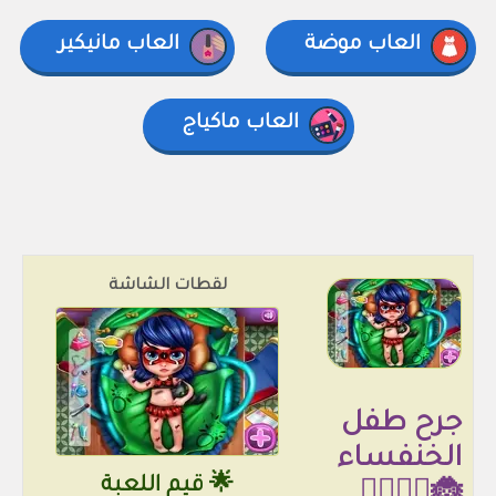
العاب موضة
العاب مانيكير
العاب ماكياج
لقطات الشاشة
جرح طفل
الخنفساء
🌟 قيم اللعبة