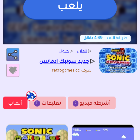
يلعب
طريقة اللعب:
4:49 دقائق
▷
ألعاب
▷
صوتي
▷
جديد سونيك ادفانس
شركة: retrogames.cc
أشرطة فيديو
تعليقات
ألعاب
11
2