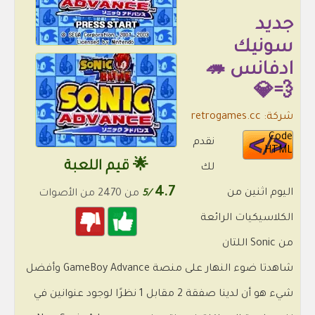
جديد
سونيك
ادفانس 🦔
💨💎
شركة: retrogames.cc
Code
نقدم
HTML
🌟 قيم اللعبة
لك
4.7
اليوم اثنين من
/5
من 2470 من الأصوات
الكلاسيكيات الرائعة
من Sonic اللتان
شاهدتا ضوء النهار على منصة GameBoy Advance وأفضل
شيء هو أن لدينا صفقة 2 مقابل 1 نظرًا لوجود عنوانين في