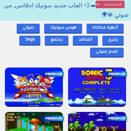
🦔💨 العاب جديد سونيك ادفانس, من
صوتي 💎🌍
أجهزة محاكاة
هوس سونيك
صوتي
يجري
القنافذ
يجتمع
Sega
تقدم صوتي