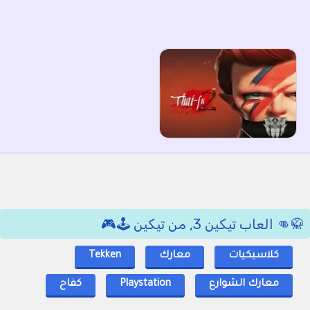
🥋👊 العاب تيكين 3, من تيكين 🕹️🎮
كلاسيكيات
معارك
Tekken
معارك الشوارع
Playstation
كفاح