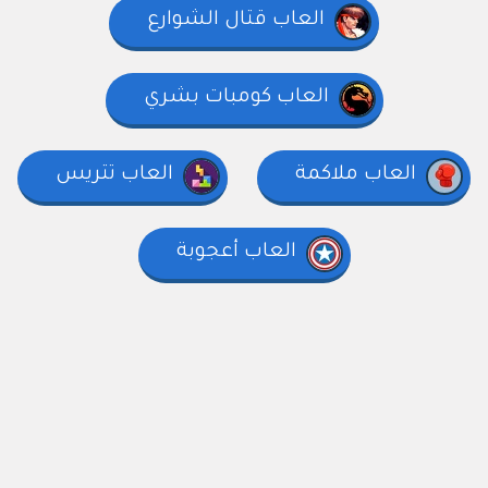
العاب قتال الشوارع
العاب كومبات بشري
العاب ملاكمة
العاب تتريس
العاب أعجوبة