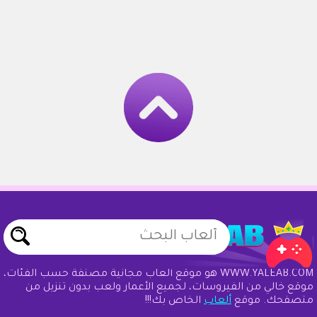
WWW.YALEAB.COM هو موقع ألعاب مجانية مصنفة حسب الفئات،
موقع خالي من الفيروسات، لجميع الأعمار ولعب بدون تنزيل من
متصفحك. موقع
ألعاب
الخاص بك!!!