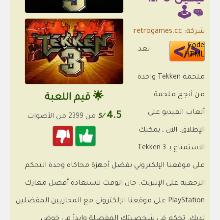
👊🕹️
شركة: retrogames.cc
Code
تعد
HTML
ملحمة Tekken واحدة
من أنجح ملحمة
🌟 قيم اللعبة
ألعاب الفيديو على
4.5
/5
من 2399 من الأصوات
الإطلاق. الآن ، يمكنك
الاستمتاع بـ Tekken 3
على موقعنا الإلكتروني بفضل أجهزة محاكاة وحدة التحكم
الرجعية على الإنترنت. حان الوقت لاستعادة أفضل معارك
PlayStation على موقعنا الإلكتروني مع المحاربين المفضلين
لديك. تحكم في شخصيتك المفضلة وابدأ في خوض