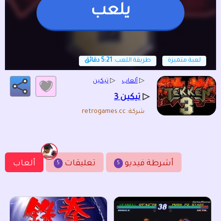
يلعب
لعبة متميزة
طريقة اللعب:
5:21 دقائق
▷
ألعاب
▷
تيكين
▷
تيكين 3
شركة: retrogames.cc
أشرطة فيديو
تعليقات
ألعاب
5
5