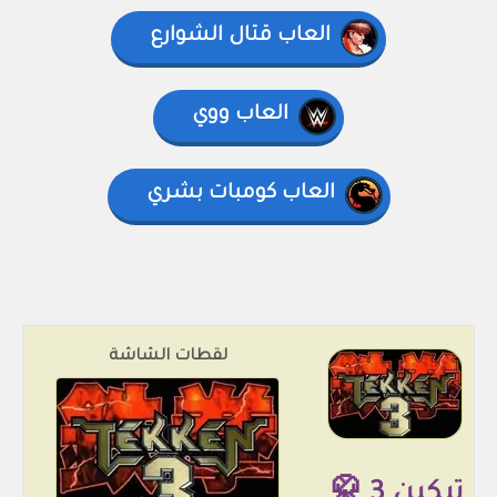
العاب قتال الشوارع
العاب ووي
العاب كومبات بشري
لقطات الشاشة
تيكين 3 🥋