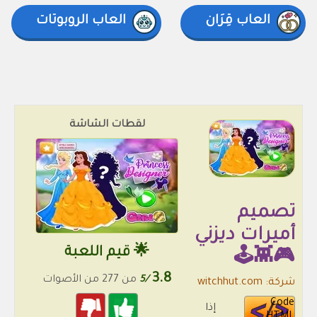
العاب قِرَان
العاب الروبوتات
لقطات الشاشة
تصميم
أميرات ديزني
🌟 قيم اللعبة
🎮👾🕹️
3.8
/5
من 277 من الأصوات
شركة: witchhut.com
Code
إذا