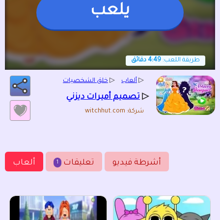
يلعب
طريقة اللعب:
4:49 دقائق
▷
ألعاب
▷
خلق الشخصيات
▷
تصميم أميرات ديزني
شركة: witchhut.com
أشرطة فيديو
تعليقات
ألعاب
1