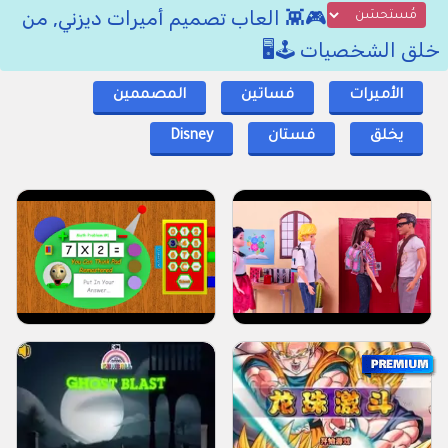
🎮👾 العاب تصميم أميرات ديزني, من
خلق الشخصيات 🕹️🖥️
الأميرات
فساتين
المصممين
يخلق
فستان
Disney