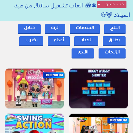
🎄🎁 العاب تشغيل سانتا!, من عيد
الميلاد 🦌🍪
الثلج
المنصات
الرنة
قنابل
يطلق
الهدايا
أعداء
يضرب
الزلاجات
الأيدي