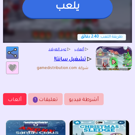
يلعب
طريقة اللعب:
2:40 دقائق
▷
ألعاب
▷
عيد الميلاد
▷
تشغيل سانتا!
شركة: gamedistribution.com
أشرطة فيديو
تعليقات
ألعاب
1