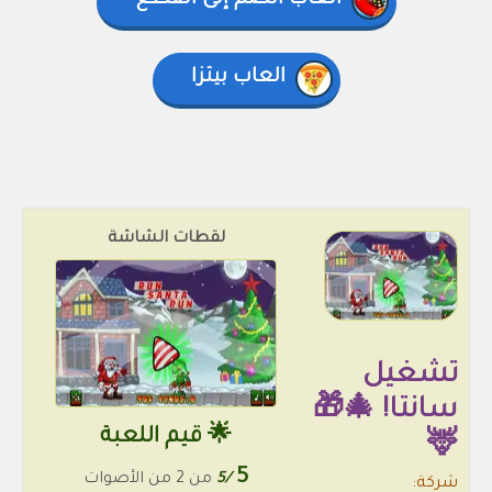
العاب انضم إلى القطع
العاب بيتزا
لقطات الشاشة
تشغيل
سانتا! 🎄🎁
🌟 قيم اللعبة
🦌
5
/5
من 2 من الأصوات
شركة: