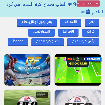
⚽🥅 العاب تحدي كرة القدم, من كرة
القدم 🏟📣
لغز
الأهداف
يمر، يمرر، اجتاز بنجاح
كرات
الأقراط
المعارضين
رأس كرة القدم
لاعبو كرة القدم
Iphone