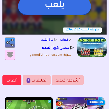
يلعب
طريقة اللعب:
2:32 دقائق
▷
ألعاب
▷
كرة القدم
▷
تحدي كرة القدم
شركة: gamedistribution.com
أشرطة فيديو
تعليقات
ألعاب
1