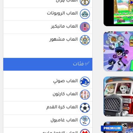
العاب قِرَان
العاب الروبوتات
العاب مانيكير
العاب مشهور
✅ فئات
العاب صوتي
العاب كارتون
العاب كرة القدم
العاب غامبول