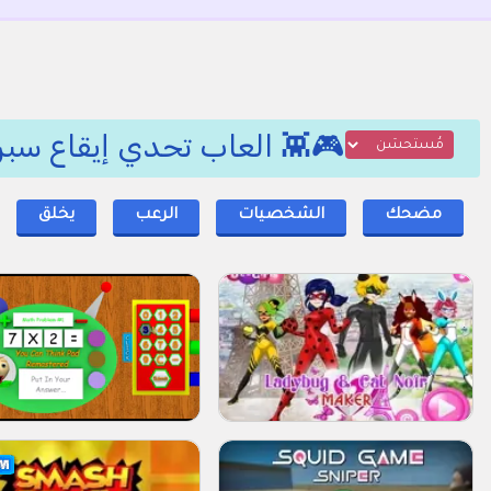
🎮👾 العاب تحدي إيقاع سبر
مضحك
الشخصيات
الرعب
يخلق