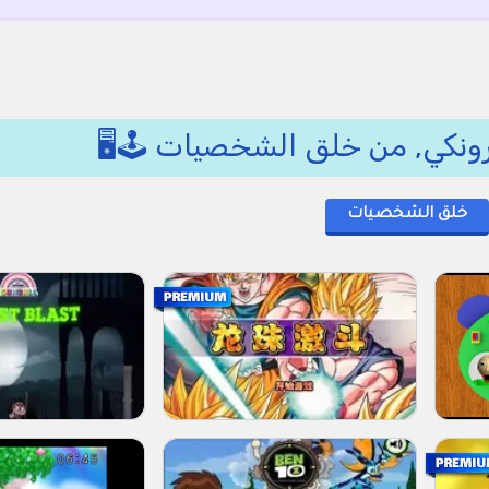
ونكي, من خلق الشخصيات 🕹️🖥️
خلق الشخصيات