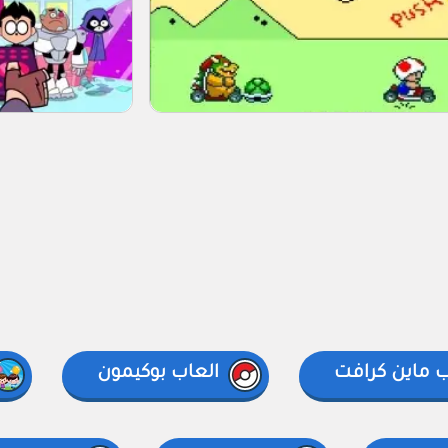
ب ماين كرافت
العاب بوكيمون