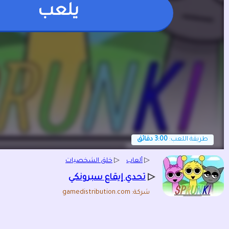
يلعب
طريقة اللعب:
3:00 دقائق
▷
ألعاب
▷
خلق الشخصيات
▷
تحدي إيقاع سبرونكي
شركة: gamedistribution.com