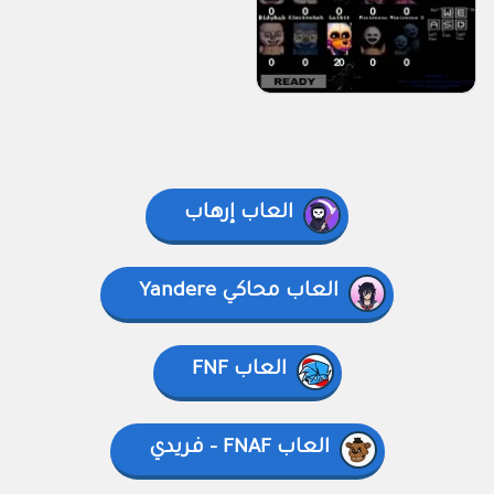
العاب إرهاب
العاب محاكي Yandere
العاب FNF
العاب FNAF - فريدي