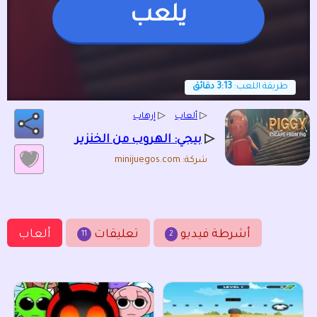
يلعب
طريقة اللعب:
3:13 دقائق
▷
ألعاب
▷
إرهاب
▷
بيجي: الهروب من الخنزير
شركة: minijuegos.com
أشرطة فيديو
تعليقات
ألعاب
11
2