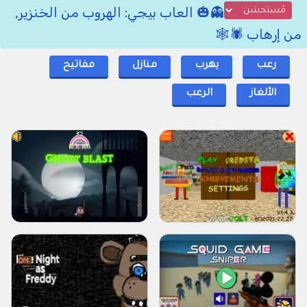
👻🎃 العاب بيجي: الهروب من الخنزير,
من إرهاب 🕷️🕸️
رعب
يهرب
منازل
مفاتيح
الألغاز
الرعب