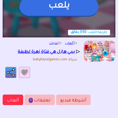
يلعب
طريقة اللعب:
3:50 دقائق
▷
ألعاب
▷
فتيات
▷
بيبي هازل هي فتاة زهرة لطيفة
شركة: babyhazelgames.com
أشرطة فيديو
تعليقات
ألعاب
1