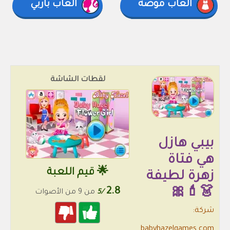
العاب موضة
العاب باربي
لقطات الشاشة
بيبي هازل
هي فتاة
🌟 قيم اللعبة
زهرة لطيفة
2.8
👗💄🎀
/5
من 9 من الأصوات
شركة:
babyhazelgames.com