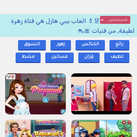
👗💄 العاب بيبي هازل هي فتاة زهرة
لطيفة, من فتيات 🎀👠
رائع
الكنائس
زهور
التسوق
لطيف
قِرَان
فساتين
مشط