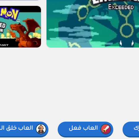
ك
العاب فعل
العاب خلق ا