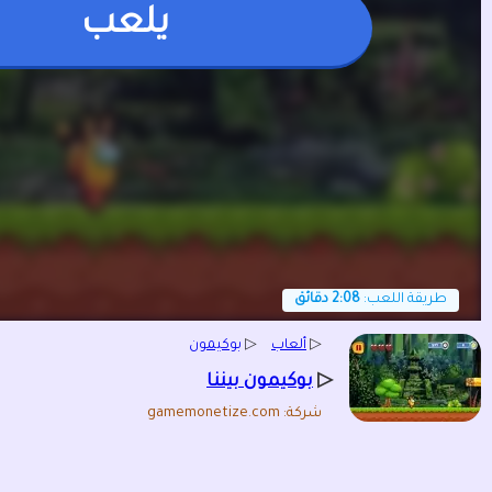
يلعب
طريقة اللعب:
2:08 دقائق
▷
ألعاب
▷
بوكيمون
▷
بوكيمون بيننا
شركة: gamemonetize.com