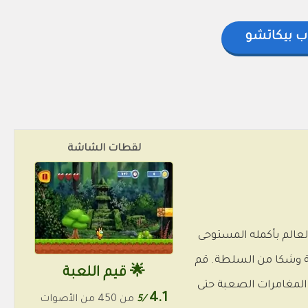
ب بيكاتشو
لقطات الشاشة
عالم بأكمله المستوحى
لنقدية وشكا من السلطة. قم
🌟 قيم اللعبة
 المغامرات الصعبة حتى
4.1
/5
من 450 من الأصوات