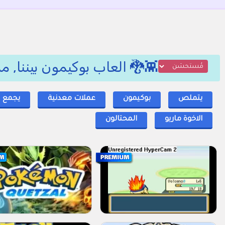
👾🐉 العاب بوكيمون بيننا, 
يتملص
بوكيمون
عملات معدنية
يجمع
الاخوة ماريو
المحتالون