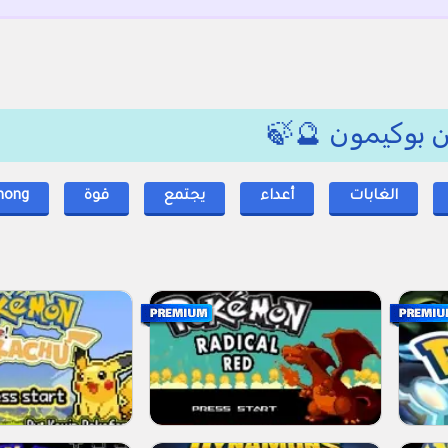
من بوكيمون 🔮🍃
الغابات
أعداء
يجتمع
قوة
mong