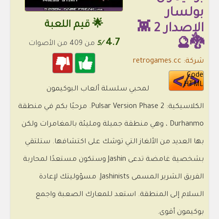
بولسار
🌟 قيم اللعبة
الإصدار 2 👾
4.7
🐉🔮
/5
من 409 من الأصوات
شركة: retrogames.cc
Code
HTML
لمحبي سلسلة ألعاب البوكيمون
الكلاسيكية: Pulsar Version Phase 2. مرحبًا بكم في منطقة
Durhanmo ، وهي منطقة جميلة ومليئة بالمغامرات ولكن
بها العديد من الألغاز التي توشك على اكتشافها. ستلتقي
بشخصية غامضة تدعى Jashin وستكون مستعدًا لمحاربة
الفريق الشرير المسمى Jashinists. مسؤوليتك لإعادة
السلام إلى المنطقة. استعد للمعارك الصعبة واجمع
بوكيمون أقوى.