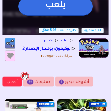
يلعب
لعبة متميزة
طريقة اللعب:
5:26 دقائق
▷
ألعاب
▷
بوكيمون
▷
بوكيمون: بولسار الإصدار 2
شركة: retrogames.cc
أشرطة فيديو
تعليقات
ألعاب
48
2