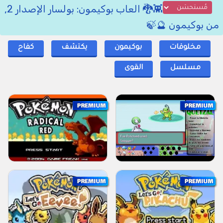
👾🐉 العاب بوكيمون: بولسار الإصدار 2,
من بوكيمون 🔮🍃
مخلوقات
بوكيمون
يكتشف
كفاح
مسلسل
القوى