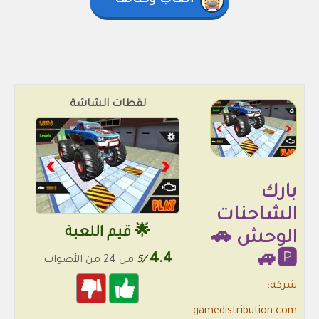
العاب وظائف
لقطات الشاشة
بارك
الشاحنات
🌟 قيم اللعبة
الوحش 🚗
4.4
🅿🚙
/5
من 24 من الأصوات
شركة:
gamedistribution.com