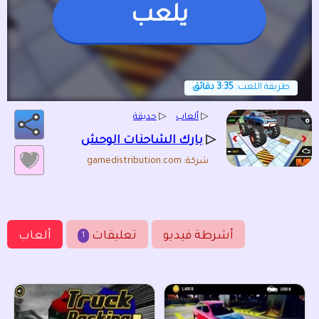
يلعب
طريقة اللعب:
3:35 دقائق
▷
ألعاب
▷
حديقة
▷
بارك الشاحنات الوحش
شركة: gamedistribution.com
أشرطة فيديو
تعليقات
ألعاب
1