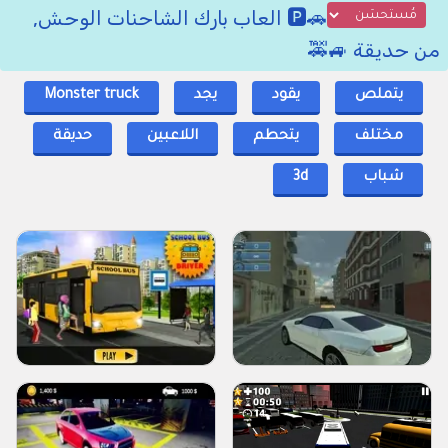
🚗🅿 العاب بارك الشاحنات الوحش,
من حديقة 🚙🚕
يتملص
يقود
يجد
Monster truck
مختلف
يتحطم
اللاعبين
حديقة
شباب
3d