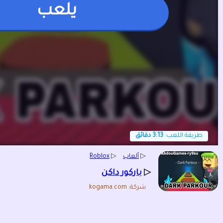
يلعب
طريقة اللعب:
3:13 دقائق
▷
ألعاب
▷
Roblox
▷
باركور داكن
شركة: kogama.com