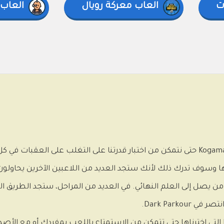
ت
العاب معركة رويال
العاب
Dark Parkour هي مغامرة يقدمها لنا مبدعو Kogama حتى نتمكن من اختبار قدرتنا على التغلب عل
لعبها وسوف تدرك ذلك لأنك ستجد العديد من اللاعبين الآخرين يحاولو
من يصل إلى العلم النهائي. في العديد من المراحل، ستجد الطريق 
Dark Par.