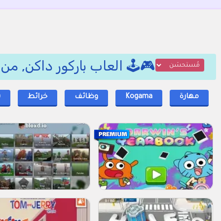
🎮🕹️ العاب باركور داكن, من Roblox 🖥️💻
مهارة
Kogama
وظائف
خرائط
ب