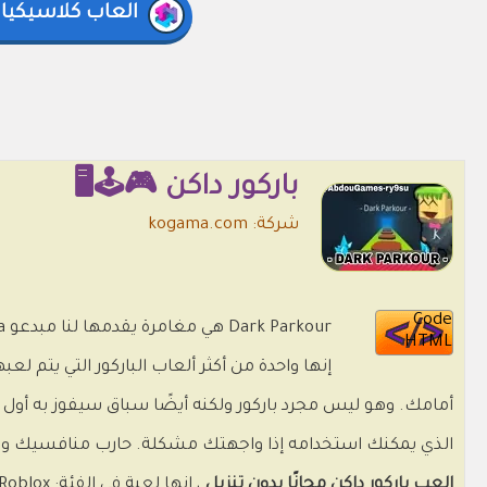
العاب كلاسيكيا
باركور داكن 🎮🕹️🖥️
شركة: kogama.com
Code
HTML
إنها واحدة من أكثر ألعاب الباركور التي يتم 
أمامك. وهو ليس مجرد باركور ولكنه أيضًا سباق سيفوز به أول 
الذي يمكنك استخدامه إذا واجهتك مشكلة. حارب منافسيك وانتصر في kour
العب باركور داكن مجانًا بدون تنزيل
، إنها لعبة في الفئة: Roblox التي اخترناها حتى تتمكن من الاستمتاع باللعب بمفردك أو مع الأصدقاء.