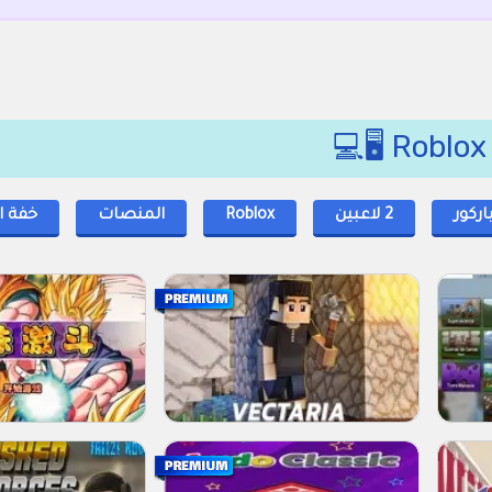
اركور
2 لاعبين
Roblox
المنصات
خفة ا