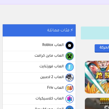
⚡ فئات مماثلة
العاب Roblox
لحركة
العاب ماين كرافت
العاب فورتنايت
العاب 2 لاعبين
العاب Friv
العاب كلاسيكيات