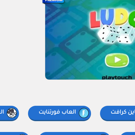
ين كرافت
العاب فورتنايت
العا