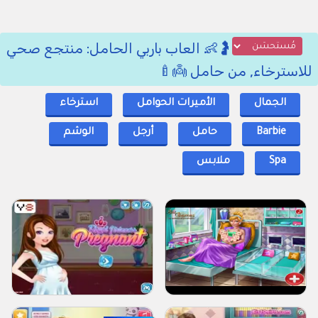
🤰👶 العاب باربي الحامل: منتجع صحي
للاسترخاء, من حامل 👼🍼
الجمال
الأميرات الحوامل
استرخاء
Barbie
حامل
أرجل
الوشم
Spa
ملابس