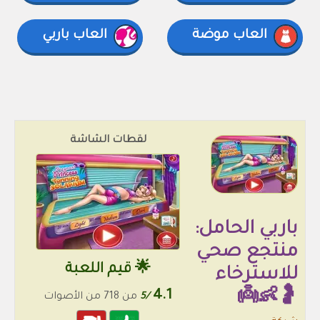
العاب موضة
العاب باربي
لقطات الشاشة
باربي الحامل:
منتجع صحي
🌟 قيم اللعبة
للاسترخاء
4.1
🤰👶👼
/5
من 718 من الأصوات