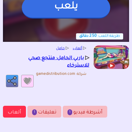
يلعب
طريقة اللعب:
2:50 دقائق
▷
ألعاب
▷
حامل
▷
باربي الحامل: منتجع صحي
للاسترخاء
شركة: gamedistribution.com
أشرطة فيديو
تعليقات
ألعاب
1
1