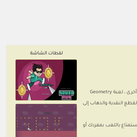
لقطات الشاشة
تم خلط عنصرين شهيرين للغاية في هذه اللعبة الممتعة: من ناحية ، السلسلة الناجحة Squid Game ؛ ومن ناحية أخرى ، لعبة Geometry
لقطع النقدية والذهاب إلى
لاستمتاع باللعب بمفردك أو