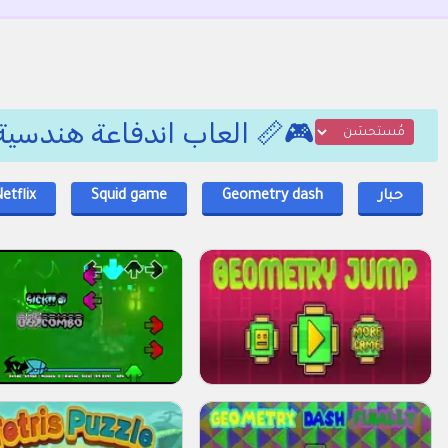
🎮📏 العاب اندفاعة هندسية ولكن مع لعبة Squid
حبار
Geometry dash
Squid game
etflix