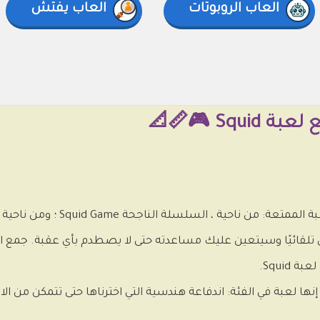
العاب الروبوتات
العاب يفتش
Sq 🎮📏📐
مل تلقائيًا وسيتعين عليك مساعدته حتى لا يصطدم بأي عقبة. جمع ا
إنها لعبة في الفئة: اندفاعة هندسية التي اخترناها حتى تتمكن من ا