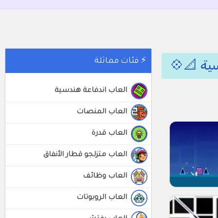
⚡ فئات مماثلة
العاب اندفاعة هندسية
العاب المنصات
العاب قدرة
العاب متزلجو قطار الأنفاق
العاب وظائف
العاب الروبوتات