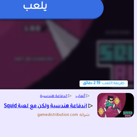
يلعب
طريقة اللعب:
2:19 دقائق
▷
ألعاب
▷
اندفاعة هندسية
▷
اندفاعة هندسية ولكن مع لعبة Squid
شركة: gamedistribution.com