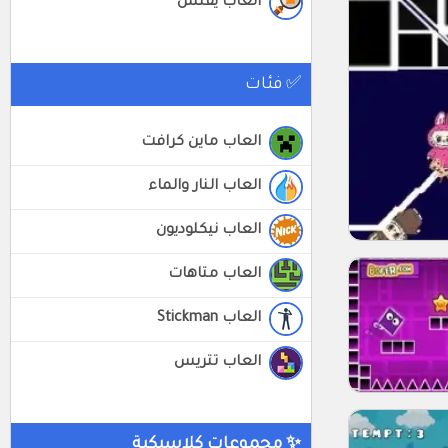
العاب يفتش
✅ فئات
العاب ماين كرافت
العاب النار والماء
العاب نيكلوديون
العاب متاهات
العاب Stickman
العاب تتريس
✨ مجموعات كلاسيكية