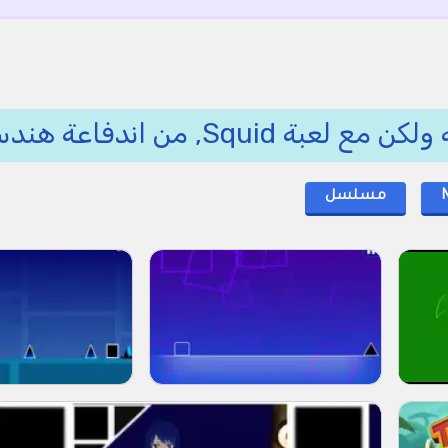
, من اندفاعة هندسية 📐💠
N
مسلسل