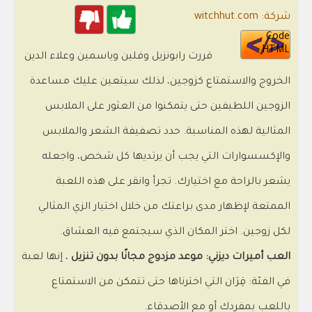
شركة: witchhut.com
Code
HTML
قررت رابونزيل وفلين وياسمين وعلاء الدين
الخروج والاستمتاع كزوجين، لذلك سيتعين عليك مساعدة
الزوجين اللطيفين حتى يتمكنوا من العثور على الملابس
المثالية لهذه المناسبة. حدد تصفيفة الشعر والملابس
والإكسسوارات التي يجب أن يرتديها كل شخص، واجعله
يشعر بالراحة مع اختيارك. تجرأ وانقر على هذه اللعبة
الممتعة لإظهار مدى براعتك من خلال اختيار الزي المثالي
لكل زوجين. اختر المكان الذي سيجتمع فيه العشاق.
العب أميرات ديزني: موعد مزدوج مجانًا بدون تنزيل
، إنها لعبة
في الفئة: قِرَان التي اخترناها حتى تتمكن من الاستمتاع
باللعب بمفردك أو مع الأصدقاء.