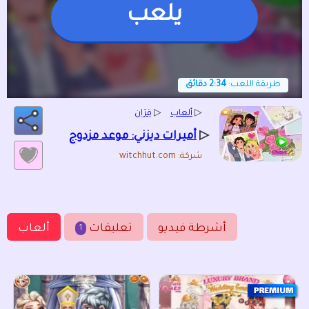
يلعب
طريقة اللعب:
2:34 دقائق
▷
ألعاب
▷
قِرَان
▷
أميرات ديزني: موعد مزدوج
شركة: witchhut.com
أشرطة فيديو
تعليقات
ألعاب
1