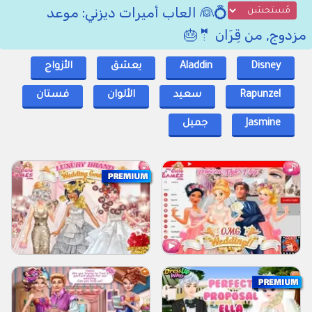
💍👰 العاب أميرات ديزني: موعد
مزدوج, من قِرَان 🤵🎂
Disney
Aladdin
يعشق
الأزواج
Rapunzel
سعيد
الألوان
فستان
Jasmine
جميل