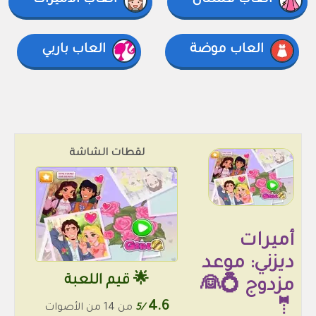
العاب فستان
العاب الأميرات
العاب موضة
العاب باربي
لقطات الشاشة
أميرات
ديزني: موعد
🌟 قيم اللعبة
مزدوج 💍👰
4.6
🤵
/5
من 14 من الأصوات