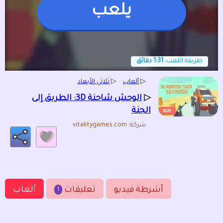
يلعب
طريقة اللعب:
1:31 دقائق
▷
ألعاب
▷
ثلاثي الأبعاد
▷
الوحش شاحنة 3D: الطريق إلى
الجنة
شركة: vitalitygames.com
أشرطة فيديو
تعليقات
ألعاب
1