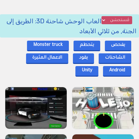
العاب الوحش شاحنة 3D: الطريق إلى
الجنة, من ثلاثي الأبعاد
يفحص
يتحطم
Monster truck
الشاحنات
يقود
الاعمال المثيرة
Unity
Android