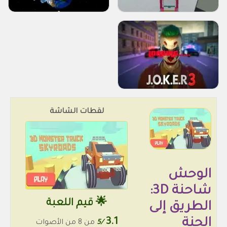
لقطات الشاشة
الوحش
شاحنة 3D:
🌟 قيم اللعبة
الطريق إلى
الجنة
3.1
/5
من 8 من الأصوات