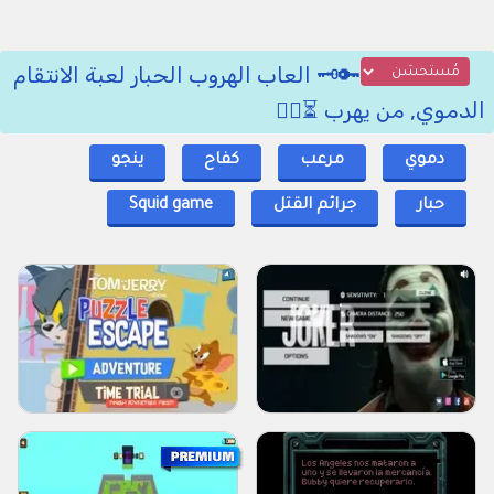
🔑🗝️ العاب الهروب الحبار لعبة الانتقام
الدموي, من يهرب ⏳🕵️‍♂️
دموي
مرعب
كفاح
ينجو
حبار
جرائم القتل
Squid game