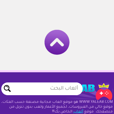
WWW.YALEAB.COM هو موقع ألعاب مجانية مصنفة حسب الفئات،
موقع خالي من الفيروسات، لجميع الأعمار ولعب بدون تنزيل من
متصفحك. موقع
ألعاب
الخاص بك!!!