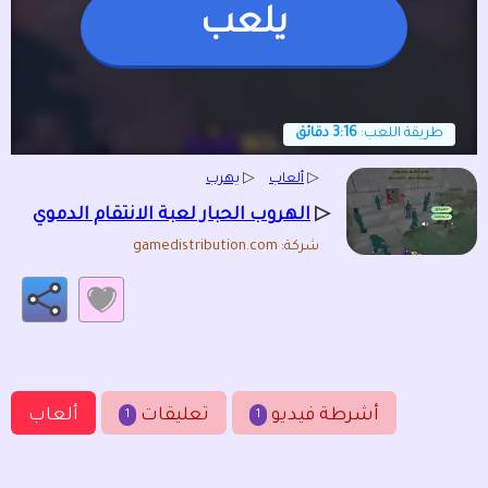
يلعب
طريقة اللعب:
3:16 دقائق
▷
ألعاب
▷
يهرب
▷
الهروب الحبار لعبة الانتقام الدموي
شركة: gamedistribution.com
أشرطة فيديو
تعليقات
ألعاب
1
1