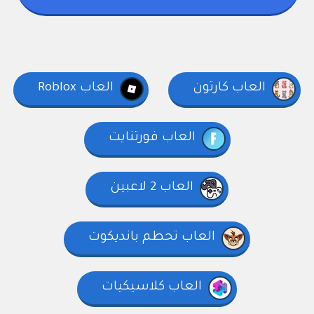
العاب كارتون
العاب Roblox
العاب فورتنايت
العاب 2 لاعبين
العاب تحطم بانديكوت
العاب كلاسيكيات