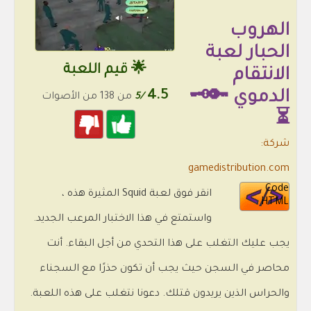
الهروب
الحبار لعبة
🌟 قيم اللعبة
الانتقام
الدموي 🔑🗝️
4.5
/5
من 138 من الأصوات
⏳
شركة:
gamedistribution.com
Code
انقر فوق لعبة Squid المثيرة هذه ،
HTML
واستمتع في هذا الاختبار المرعب الجديد.
يجب عليك التغلب على هذا التحدي من أجل البقاء. أنت
محاصر في السجن حيث يجب أن تكون حذرًا مع السجناء
والحراس الذين يريدون قتلك. دعونا نتغلب على هذه اللعبة.