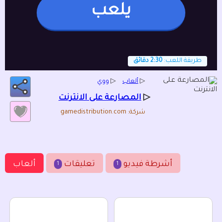
يلعب
طريقة اللعب:
2:30 دقائق
▷
ألعاب
▷
ووي
▷
المصارعة على الانترنت
شركة: gamedistribution.com
أشرطة فيديو
تعليقات
ألعاب
1
1