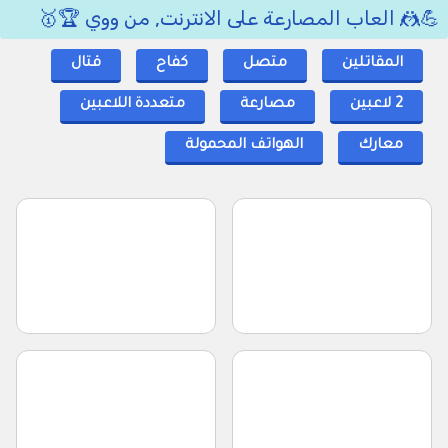
💪🤼 العاب المصارعة على الانترنت, من ووي 🏆🥇
المقاتلين
متصل
كفاح
قتال
2 لاعبين
مصارعة
متعددة اللاعبين
معارك
الهواتف المحمولة