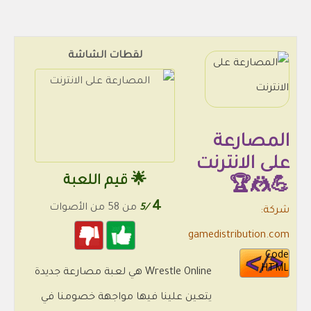
لقطات الشاشة
المصارعة
على الانترنت
🌟 قيم اللعبة
💪🤼🏆
4
/5
من 58 من الأصوات
شركة:
gamedistribution.com
Code
HTML
Wrestle Online هي لعبة مصارعة جديدة
يتعين علينا فيها مواجهة خصومنا في