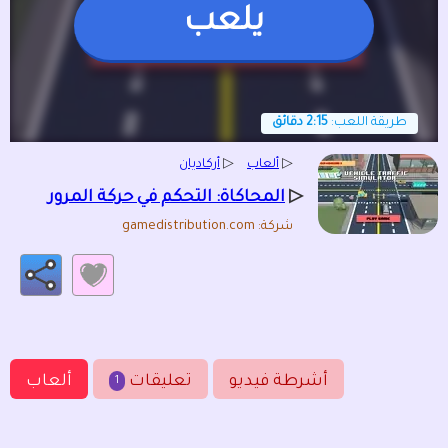
يلعب
طريقة اللعب:
2:15 دقائق
▷
ألعاب
▷
أركاديان
▷
المحاكاة: التحكم في حركة المرور
شركة: gamedistribution.com
أشرطة فيديو
تعليقات
ألعاب
1