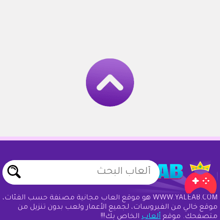
WWW.YALEAB.COM هو موقع ألعاب مجانية مصنفة حسب الفئات،
موقع خالي من الفيروسات، لجميع الأعمار ولعب بدون تنزيل من
متصفحك. موقع
ألعاب
الخاص بك!!!