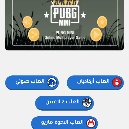
العاب أركاديان
العاب صوتي
العاب 2 لاعبين
العاب الاخوة ماريو