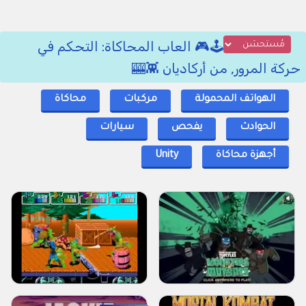
🕹️🎮 العاب المحاكاة: التحكم في
حركة المرور, من أركاديان 👾🎰
الهواتف المحمولة
مركبات
محاكاة
الحوادث
يفحص
سيارات
أجهزة محاكاة
Unity