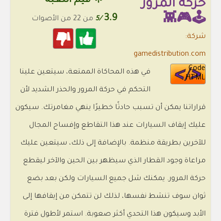
🌟 قيم اللعبة
حركة المرور
3.9
🕹️🎮👾
/5
من 22 من الأصوات
شركة:
gamedistribution.com
Code
في هذه المحاكاة الممتعة، سيتعين علينا
HTML
التحكم في حركة المرور والحذر الشديد لأن
قراراتنا يمكن أن تسبب حادثًا خطيرًا ينهي مغامرتك. سيكون
عليك إيقاف السيارات عند هذا التقاطع وإفساح المجال
للآخرين بطريقة منظمة. بالإضافة إلى ذلك، سيتعين عليك
مراعاة وجود القطار الذي سيظهر بين الحين والآخر ليقطع
حركة المرور. يمكنك شل جميع السيارات ولكن بعد بضع
ثوان سوف تنشط نفسها، لذلك لن تتمكن من إيقافها إلى
الأبد وسيكون هذا التحدي أكثر صعوبة. استمر لأطول فترة