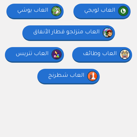
العاب لويجي
العاب يوشي
العاب متزلجو قطار الأنفاق
العاب وظائف
العاب تتريس
العاب شطرنج