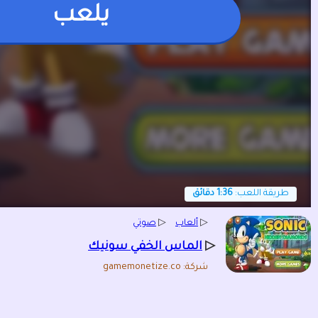
يلعب
طريقة اللعب:
1:36 دقائق
▷
ألعاب
▷
صوتي
▷
الماس الخفي سونيك
شركة: gamemonetize.co