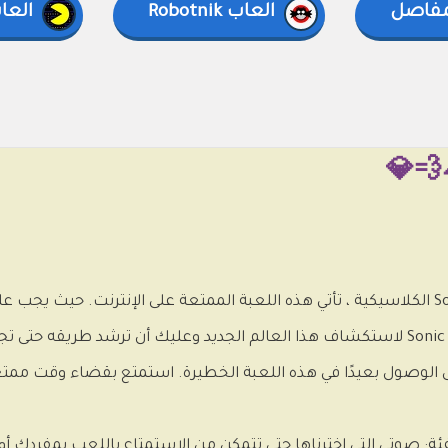
مفاصل
العاب Robotnik
العا
💨💎
الكلاسيكي لتمرير هذه المغامرة الجديدة. يخرج Sonic لاستكشاف هذا العالم الجديد وعليك أن ترشد ط
دة في كل صورة من صوره. استمتع بمساعدة Sonic على الوصول بعيدًا في هذه اللعبة الخطيرة. استمتع بقض
فئة: صوتي التي اخترناها حتى تتمكن من الاستمتاع باللعب بمفردك أو