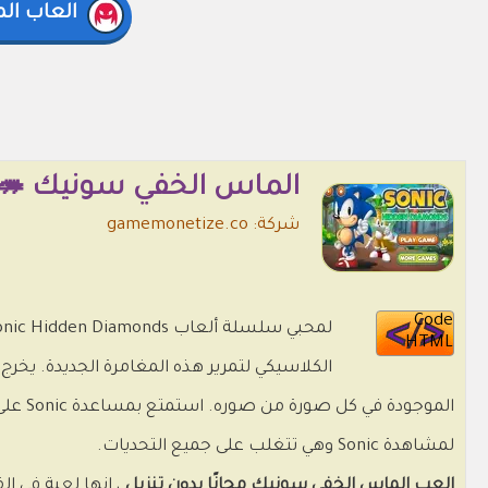
العاب ال
الماس الخفي سونيك 🦔
شركة: gamemonetize.co
Code
HTML
الموجو
لمشاهدة Sonic وهي تتغلب على جميع التحديات.
العب الماس الخفي سونيك مجانًا بدون تنزيل
، إنها لعبة في ال