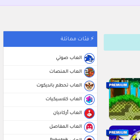
⚡ فئات مماثلة
العاب صوتي
العاب المنصات
العاب تحطم بانديكوت
العاب كلاسيكيات
العاب أركاديان
العاب المفاصل