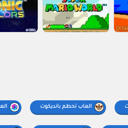
ت
العاب تحطم بانديكوت
الع