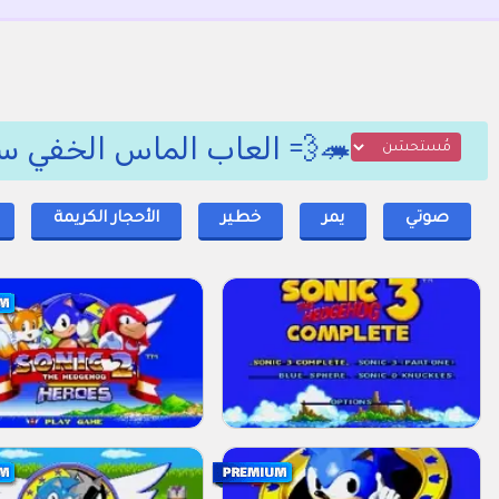
🦔💨 العاب الماس الخفي س
صوتي
يمر
خطير
الأحجار الكريمة