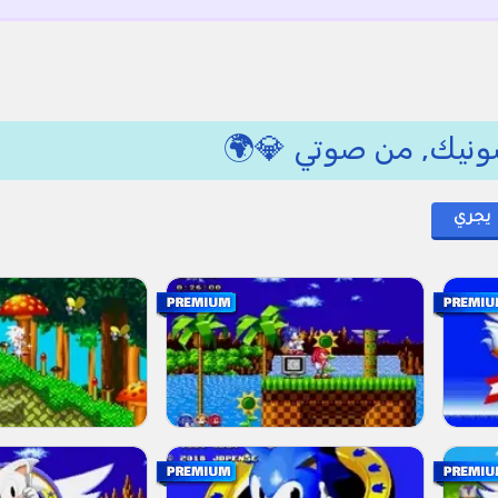
ونيك, من صوتي 💎🌍
يجري