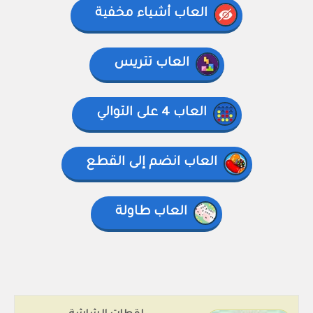
العاب أشياء مخفية
العاب تتريس
العاب 4 على التوالي
العاب انضم إلى القطع
العاب طاولة