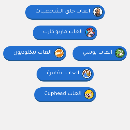
العاب خلق الشخصيات
العاب ماريو كارت
العاب يوشي
العاب نيكلوديون
العاب مفامرة
العاب Cuphead