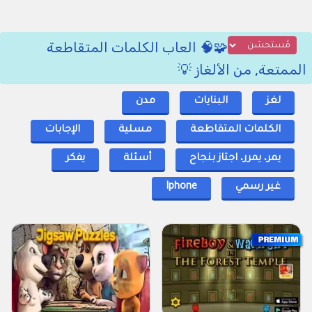
🧩🧠 العاب الكلمات المتقاطعة
الممتعة, من الألغاز 💡
لغز
البنايات
مدن
الكلمات المتقاطعة
مسلية
الإجابات
يمر، يمرر، اجتاز بنجاح
أسئلة
يفكر
غير رسمي
Iphone