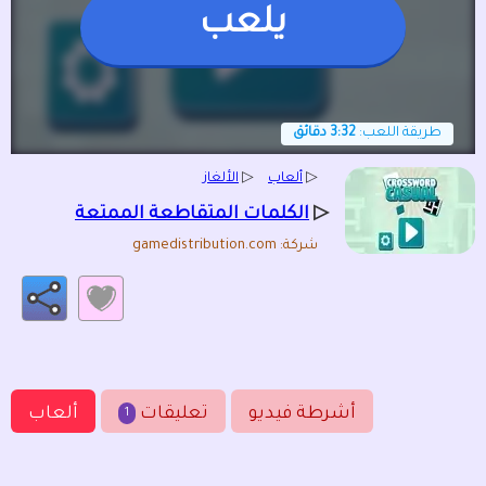
يلعب
طريقة اللعب:
3:32 دقائق
▷
ألعاب
▷
الألغاز
▷
الكلمات المتقاطعة الممتعة
شركة: gamedistribution.com
أشرطة فيديو
تعليقات
ألعاب
1