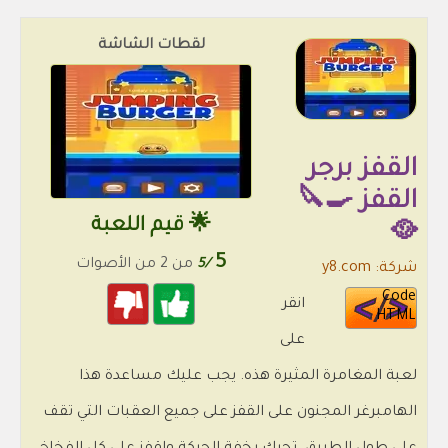
لقطات الشاشة
القفز برجر
القفز 🍳🔪
🌟 قيم اللعبة
🥘
5
/5
من 2 من الأصوات
شركة: y8.com
Code
انقر
HTML
على
لعبة المغامرة المثيرة هذه. يجب عليك مساعدة هذا
الهامبرغر المجنون على القفز على جميع العقبات التي تقف