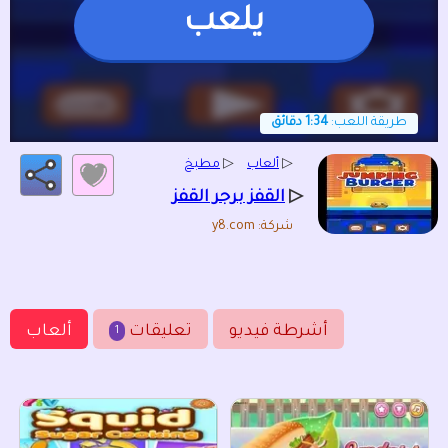
يلعب
طريقة اللعب:
1:34 دقائق
▷
ألعاب
▷
مطبخ
▷
القفز برجر القفز
شركة: y8.com
أشرطة فيديو
تعليقات
ألعاب
1