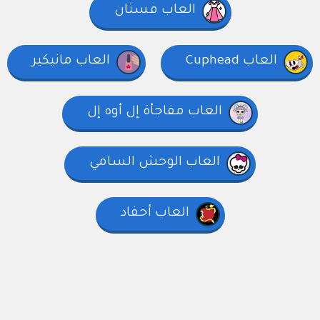
العاب فستان
العاب Cuphead
العاب مانيكير
العاب مفاجأة إل أوه إل
العاب الوحش السامي
العاب أحفاد