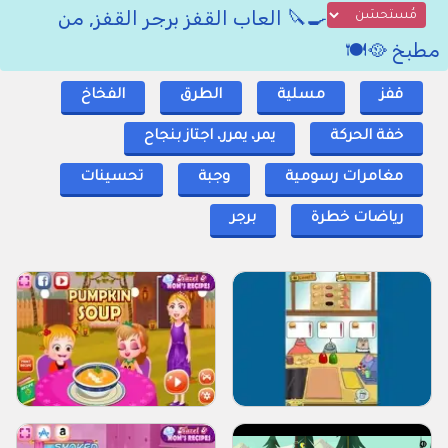
🍳🔪 العاب القفز برجر القفز, من
مطبخ 🥘🍽️
قفز
مسلية
الطرق
الفخاخ
خفة الحركة
يمر، يمرر، اجتاز بنجاح
مغامرات رسومية
وجبة
تحسينات
رياضات خطرة
برجر