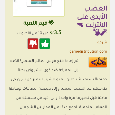
الغضب
الأبدي على
🌟 قيم اللعبة
الانترنت 🔫
3.5
🧨💣
/5
من 10 من الأصوات
شركة:
gamedistribution.com
Code
تم إعادة فتح قوس العالم السفلي! انضم
HTML
إلى المعركة ضد قوى الشر وكن بطلاً
حقيقياً! يستعد شياطين العدو الشرير لتدمير كل شيء في
طريقهم عبر المدينة. ستحتاج إلى تحصين الدفاعات لإبقائها
هادئة قبل تدميرها مرة واحدة وإلى الأبد في سلسلة من
المهام الملحمية. اجمع عددًا من المحاربين الشجعان