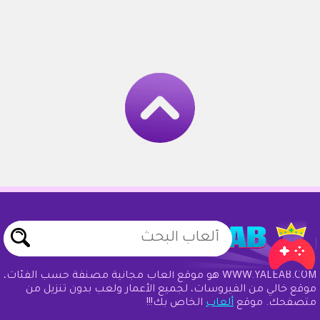
WWW.YALEAB.COM هو موقع ألعاب مجانية مصنفة حسب الفئات،
موقع خالي من الفيروسات، لجميع الأعمار ولعب بدون تنزيل من
متصفحك. موقع
ألعاب
الخاص بك!!!