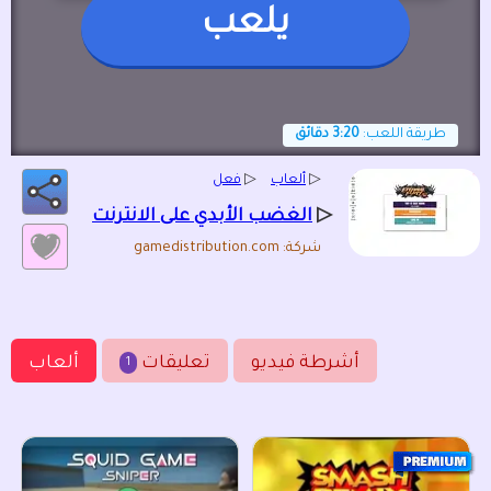
يلعب
طريقة اللعب:
3:20 دقائق
▷
ألعاب
▷
فعل
▷
الغضب الأبدي على الانترنت
شركة: gamedistribution.com
أشرطة فيديو
تعليقات
ألعاب
1