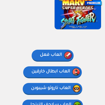
العاب فعل
العاب ابطال خارقين
العاب ناروتو شيبودن