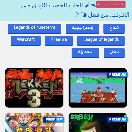
🔫🧨 العاب الغضب الأبدي على
الانترنت, من فعل 💣🏹
كفاح
إستراتيجية
Legends of runeterra
Warcraft
Freefire
League of legends
فعل
المعارك