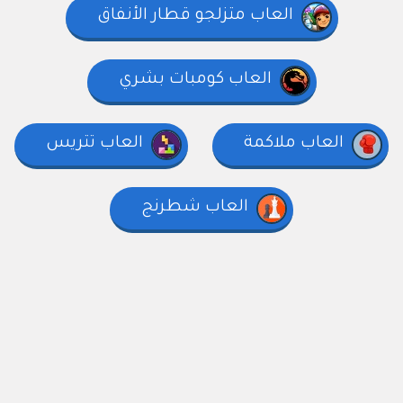
العاب متزلجو قطار الأنفاق
العاب كومبات بشري
العاب ملاكمة
العاب تتريس
العاب شطرنج