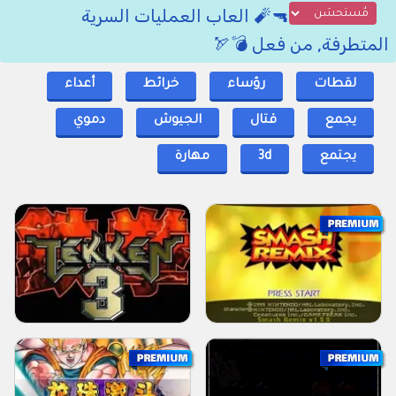
🔫🧨 العاب العمليات السرية
المتطرفة, من فعل 💣🏹
لقطات
رؤساء
خرائط
أعداء
يجمع
قتال
الجيوش
دموي
يجتمع
3d
مهارة