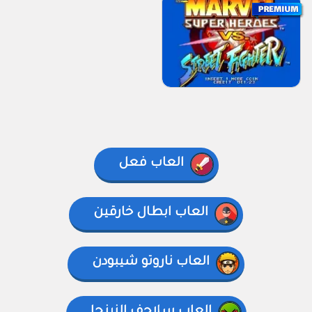
العاب فعل
العاب ابطال خارقين
العاب ناروتو شيبودن