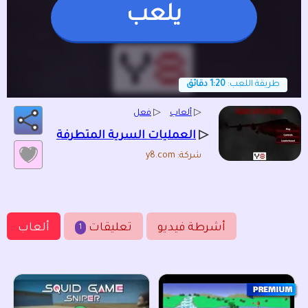
يلعب
طريقة اللعب:
1:20 دقائق
▷
ألعاب
▷
فعل
▷
العمليات السرية المتطرفة
شركة: y8.com
أشرطة فيديو
تعليقات
ألعاب
1