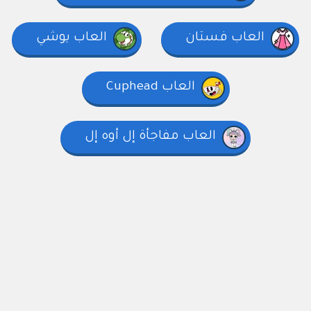
العاب فستان
العاب يوشي
العاب Cuphead
العاب مفاجأة إل أوه إل