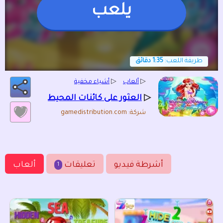
يلعب
طريقة اللعب:
1:35 دقائق
▷
ألعاب
▷
أشياء مخفية
▷
العثور على كائنات المحيط
شركة: gamedistribution.com
أشرطة فيديو
تعليقات
ألعاب
1