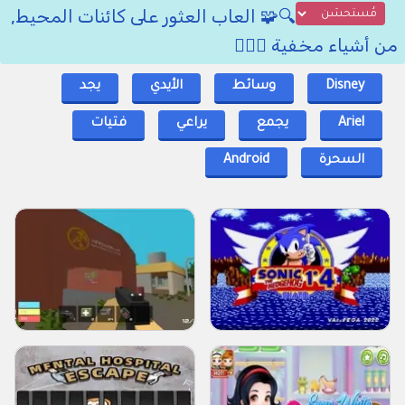
🔍🧩 العاب العثور على كائنات المحيط,
من أشياء مخفية 🕵️‍♂️🔎
Disney
وسائط
الأيدي
يجد
Ariel
يجمع
يراعي
فتيات
السحرة
Android