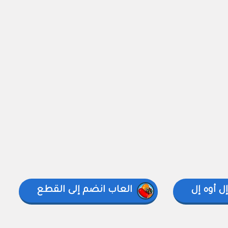
ل أوه إل
العاب انضم إلى القطع