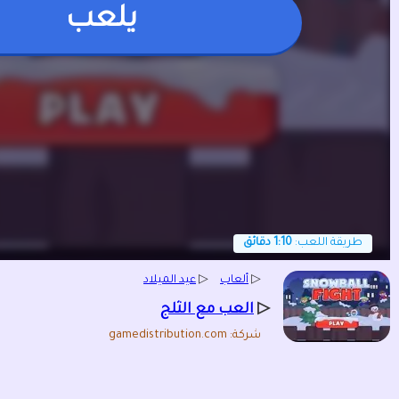
يلعب
طريقة اللعب:
1:10 دقائق
▷
ألعاب
▷
عيد الميلاد
▷
العب مع الثلج
شركة: gamedistribution.com