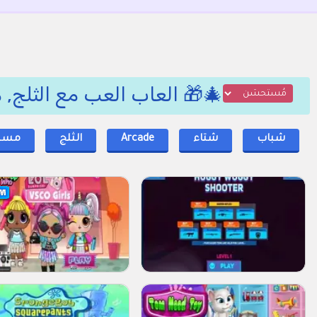
🎄🎁 العاب العب مع الثلج, م
شباب
شتاء
Arcade
الثلج
مسلي