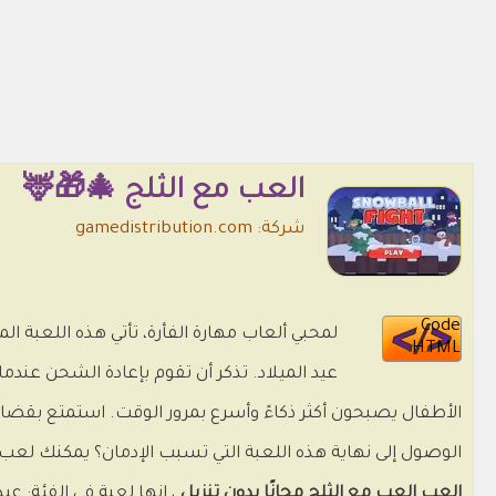
العب مع الثلج 🎄🎁🦌
شركة: gamedistribution.com
Code
لمحبي ألعاب مهارة الفأرة، تأتي هذه اللعبة ا
HTML
عيد الميلاد. تذكر أن تقوم بإعادة الشحن عندم
الأطفال يصبحون أكثر ذكاءً وأسرع بمرور الوقت. استمتع بقض
الوصول إلى نهاية هذه اللعبة التي تسبب الإدمان؟ يمكنك لعب ه
العب العب مع الثلج مجانًا بدون تنزيل
، إنها لعبة في الفئة: عي