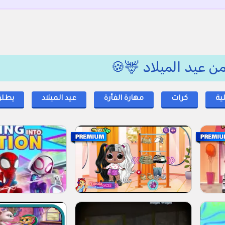
ن عيد الميلاد 🦌🍪
ة
كرات
مهارة الفأرة
عيد الميلاد
يطلق