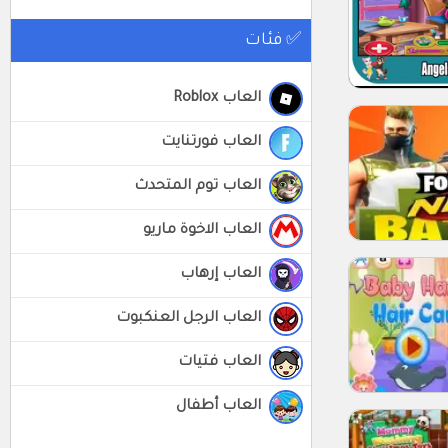
✅ فئات
العاب Roblox
العاب فورتنايت
العاب توم المتحدث
العاب الاخوة ماريو
العاب إرهاب
العاب الرجل العنكبوت
العاب فتيات
العاب أطفال