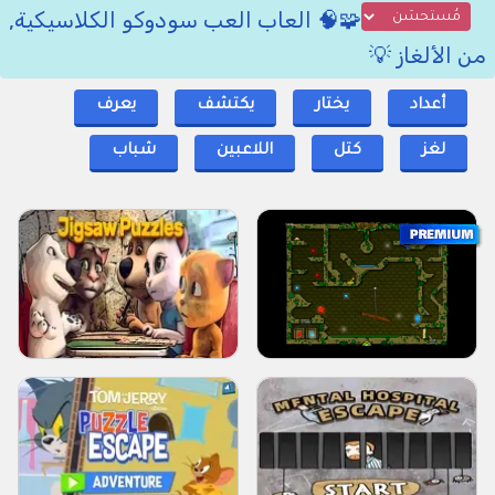
🧩🧠 العاب العب سودوكو الكلاسيكية,
من الألغاز 💡
أعداد
يختار
يكتشف
يعرف
لغز
كتل
اللاعبين
شباب