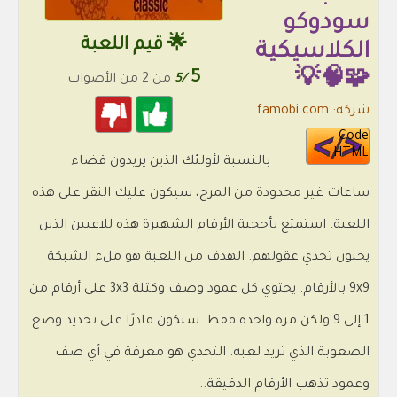
سودوكو
🌟 قيم اللعبة
الكلاسيكية
5
🧩🧠💡
/5
من 2 من الأصوات
شركة: famobi.com
Code
HTML
بالنسبة لأولئك الذين يريدون قضاء
ساعات غير محدودة من المرح، سيكون عليك النقر على هذه
اللعبة. استمتع بأحجية الأرقام الشهيرة هذه للاعبين الذين
يحبون تحدي عقولهم. الهدف من اللعبة هو ملء الشبكة
9x9 بالأرقام. يحتوي كل عمود وصف وكتلة 3x3 على أرقام من
1 إلى 9 ولكن مرة واحدة فقط. ستكون قادرًا على تحديد وضع
الصعوبة الذي تريد لعبه. التحدي هو معرفة في أي صف
وعمود تذهب الأرقام الدقيقة..