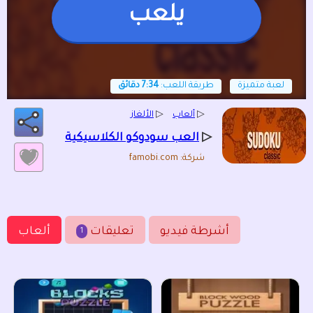
يلعب
لعبة متميزة
طريقة اللعب:
7:34 دقائق
▷
ألعاب
▷
الألغاز
▷
العب سودوكو الكلاسيكية
شركة: famobi.com
أشرطة فيديو
تعليقات
ألعاب
1