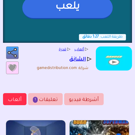
يلعب
طريقة اللعب:
1:27 دقائق
▷
ألعاب
▷
قدرة
▷
الشانق
شركة: gamedistribution.com
أشرطة فيديو
تعليقات
ألعاب
1