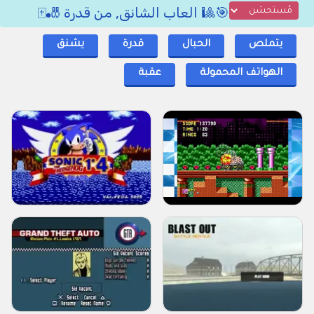
🎯🎱 العاب الشانق, من قدرة 🎳🀄
يتملص
الحبال
قدرة
يشنق
الهواتف المحمولة
عقبة