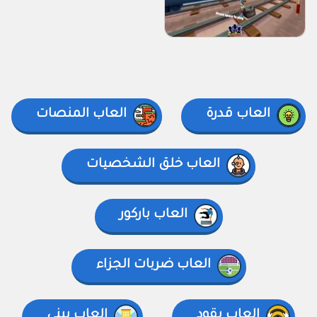
العاب قدرة
العاب المنصات
العاب خلق الشخصيات
العاب باركور
العاب ضربات الجزاء
العاب يقود
العاب يبني