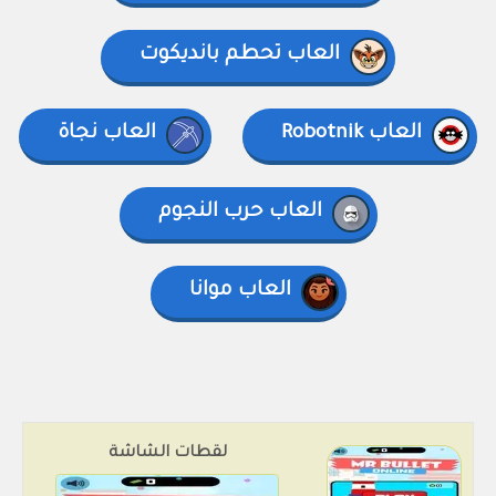
العاب تحطم بانديكوت
العاب Robotnik
العاب نجاة
العاب حرب النجوم
العاب موانا
لقطات الشاشة