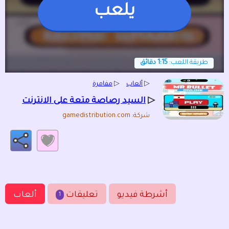
يلعب
طريقة اللعب:
1:15 دقائق
▷
ألعاب
▷
مفامرة
▷
السيد رصاصة متعة على الانترنت
شركة: gamedistribution.com
أشرطة فيديو
تعليقات
ألعاب
1