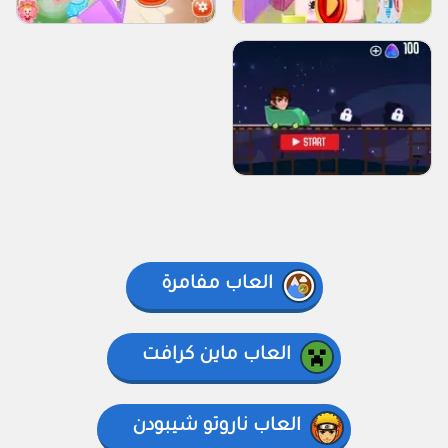
العاب مفامرة
العاب ماين كرافت
العاب ناروتو شيبودن