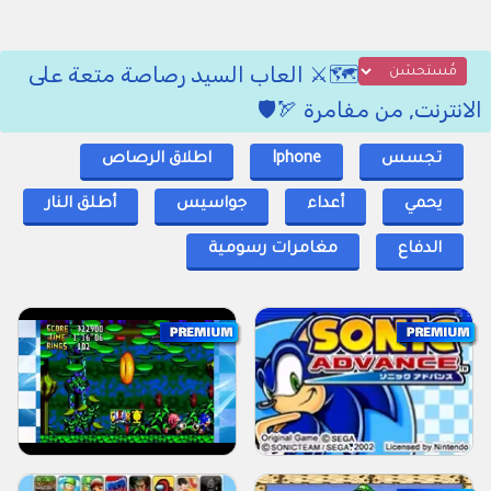
🗺️⚔️ العاب السيد رصاصة متعة على
الانترنت, من مفامرة 🏹🛡️
تجسس
Iphone
اطلاق الرصاص
يحمي
أعداء
جواسيس
أطلق النار
الدفاع
مغامرات رسومية