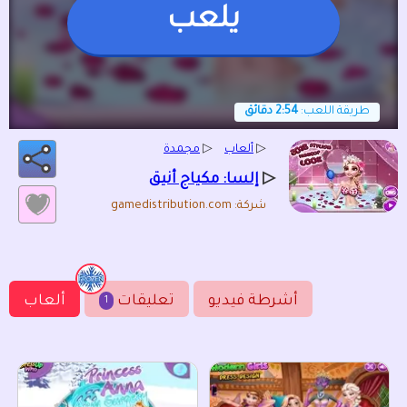
يلعب
طريقة اللعب:
2:54 دقائق
▷
ألعاب
▷
مجمدة
▷
إلسا: مكياج أنيق
شركة: gamedistribution.com
أشرطة فيديو
تعليقات
ألعاب
1