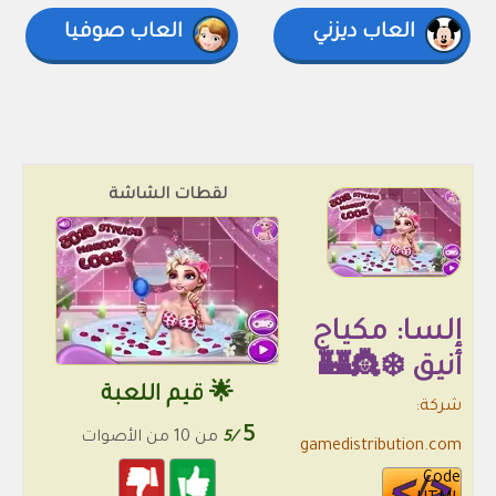
العاب ديزني
العاب صوفيا
لقطات الشاشة
إلسا: مكياج
أنيق ❄️👸🏰
🌟 قيم اللعبة
شركة:
5
/5
من 10 من الأصوات
gamedistribution.com
Code