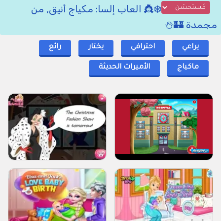
❄️👸 العاب إلسا: مكياج أنيق, من
مجمدة 🏰⛄
يراعي
احترافي
يختار
رائع
ماكياج
الأميرات الحديثة