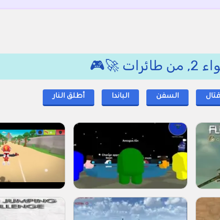
ت 🚀🎮
تال
السفن
الباندا
أطلق النار