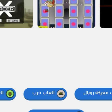
 معركة رويال
العاب حرب
ال