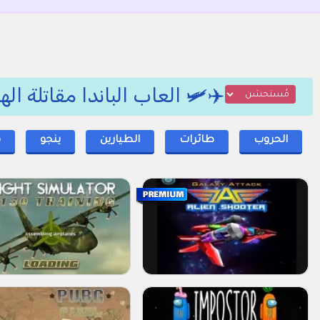
✈️🛩️ العاب الباندا مقاتلة الهواء 2, من طائرا
الحروب
طائرات
الطيارين
ينجو
ق