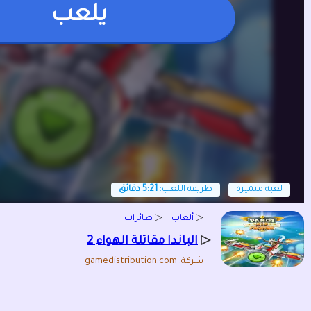
يلعب
لعبة متميزة
طريقة اللعب:
5:21 دقائق
▷
ألعاب
▷
طائرات
▷
الباندا مقاتلة الهواء 2
شركة: gamedistribution.com