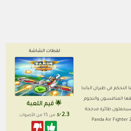
لقطات الشاشة
زء الثاني من لعبته التي تسمى Panda Air Fighter 2. سيتعين علينا التحكم في طيران الباندا
طها المنافسون والنجوم
🌟 قيم اللعبة
 سيحملون طائرة مدججة
2.3
/5
من 15 من الأصوات
لسلاح وسيتعين عليك إطلاق النار على دفاعاتهم لإسقاطهم. تمكن من التغلب على كل عدو والبقاء على قيد الحياة في مغامرة Panda Air Fighter 2