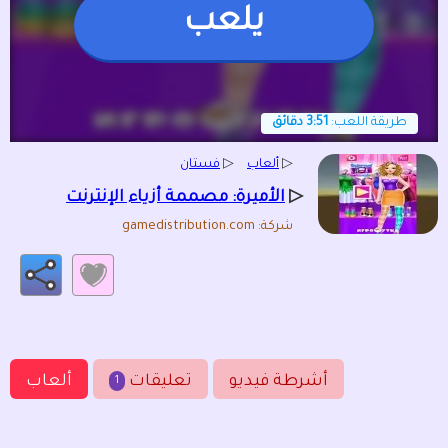
يلعب
طريقة اللعب:
3:51 دقائق
▷
ألعاب
▷
فستان
▷
الأميرة: مصممة أزياء الإنترنت
شركة: gamedistribution.com
أشرطة فيديو
تعليقات
ألعاب
1