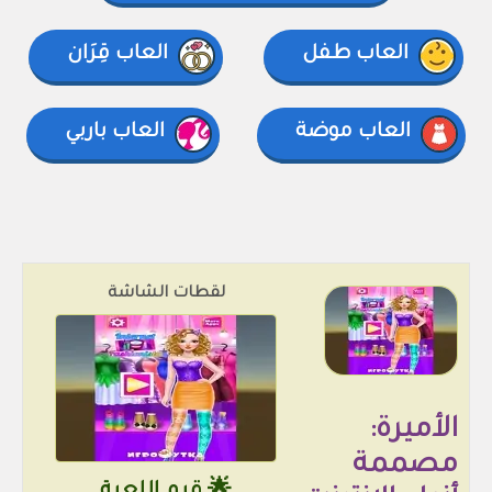
العاب طفل
العاب قِرَان
العاب موضة
العاب باربي
لقطات الشاشة
الأميرة:
مصممة