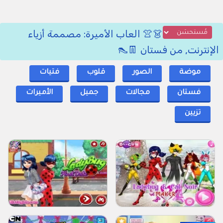
👗👚 العاب الأميرة: مصممة أزياء
الإنترنت, من فستان 👖👠
موضة
الصور
قلوب
فتيات
فستان
مجالات
جميل
الأميرات
تزيين