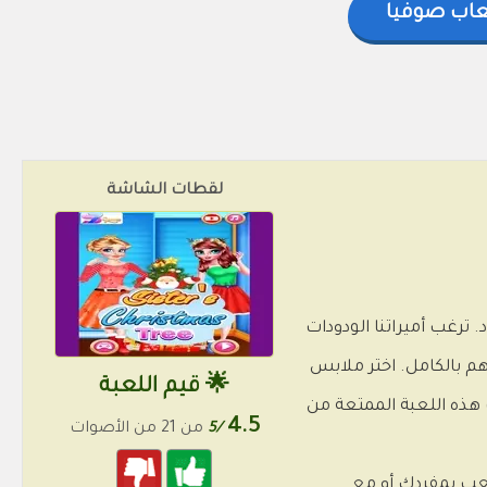
عاب صوفيا
لقطات الشاشة
. ترغب أميراتنا الودودات
م بالكامل. اختر ملابس
🌟 قيم اللعبة
ب هذه اللعبة الممتعة من
4.5
/5
من 21 من الأصوات
للعب بمفردك أو مع