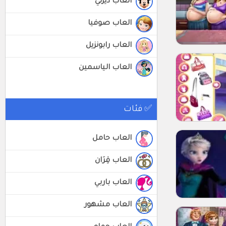
العاب ديزني
العاب صوفيا
العاب رابونزيل
العاب الياسمين
✅ فئات
العاب حامل
العاب قِرَان
العاب باربي
العاب مشهور