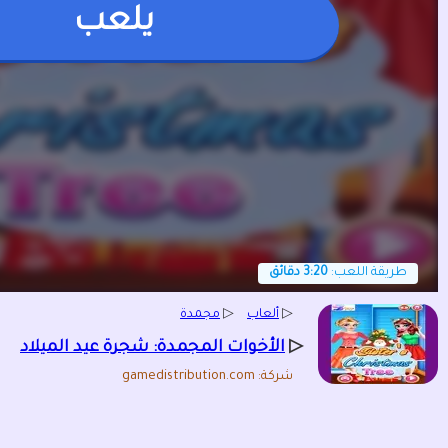
يلعب
طريقة اللعب:
3:20 دقائق
▷
ألعاب
▷
مجمدة
▷
الأخوات المجمدة: شجرة عيد الميلاد
شركة: gamedistribution.com