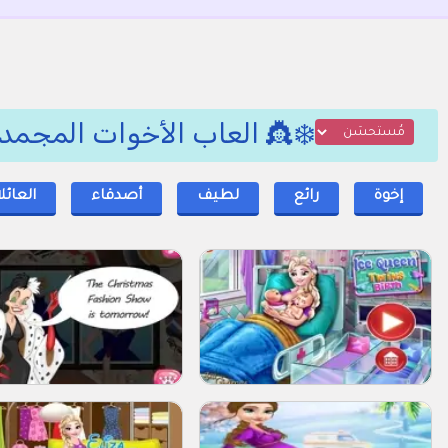
❄️👸 العاب الأخوات المجمد
إخوة
رائع
لطيف
أصدقاء
العائل