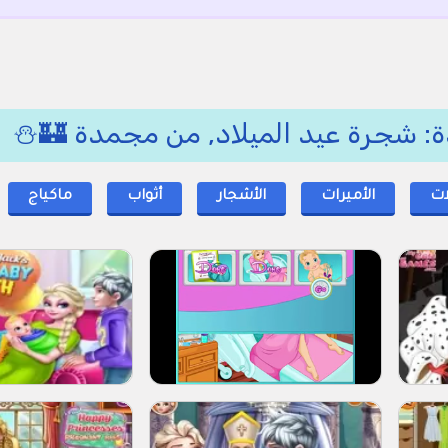
ة: شجرة عيد الميلاد, من مجمدة 🏰⛄
ات
الأميرات
الأشجار
أثواب
ماكياج