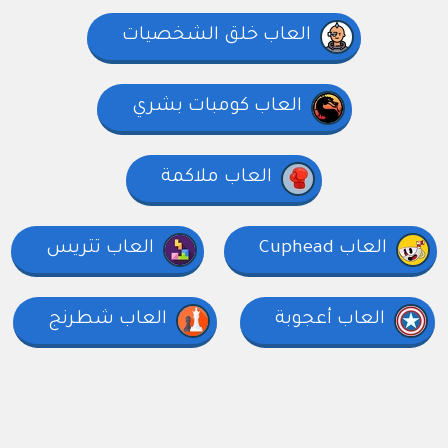
العاب خلق الشخصيات
العاب كومبات بشري
العاب ملاكمة
العاب Cuphead
العاب تتريس
العاب أعجوبة
العاب شطرنج