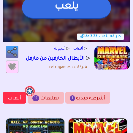
يلعب
طريقة اللعب:
3:23 دقائق
▷
ألعاب
▷
أعجوبة
▷
الأبطال الخارقين من مارفل
شركة: retrogames.cc
أشرطة فيديو
تعليقات
ألعاب
16
1