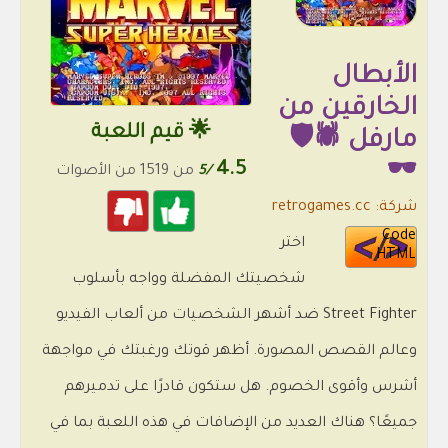
الأبطال
الخارقين من
🌟 قيم اللعبة
مارفل 🕷️🛡️
4.5
🕶️
/5
من 1519 من الأصوات
شركة: retrogames.cc
Code
اختر
HTML
شخصيتك المفضلة وواجه بأسلوب
Street Fighter ضد أشهر الشخصيات من ألعاب الفيديو
وعالم القصص المصورة. أظهر قوتك ورغبتك في مواجهة
أشرس وأقوى الخصوم. هل ستكون قادرًا على تدميرهم
جميعًا؟ هناك العديد من الإضافات في هذه اللعبة بما في