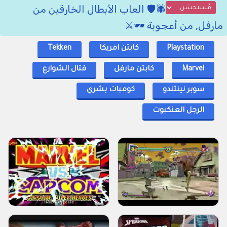
🕷️🛡️ العاب الأبطال الخارقين من
مارفل, من أعجوبة 🕶️⚔️
Playstation
كابتن امريكا
Tekken
Marvel
كابتن مارفل
قتال الشوارع
سوبر نينتندو
كومبات بشري
الرجل العنكبوت