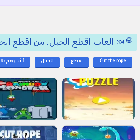
🍭🍬 العاب اقطع الحبل, من اقطع الح
Cut the rope
يقطع
الحبال
أشر وقم بال