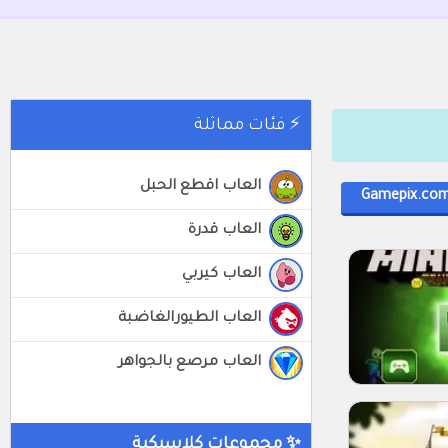
⚡ فئات مماثلة
العاب اقطع الحبل
Gamepix.co
العاب قدرة
العاب كيربي
العاب الطيورالغاضبة
العاب مرصع بالجواهر
✨ مجموعات كلاسيكية