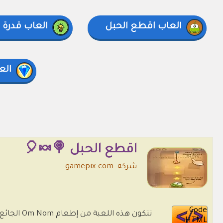
العاب اقطع الحبل
العاب قدرة
الع
اقطع الحبل 🍭🍬🎈
شركة: gamepix.com
Code
تتكون هذ
HTML