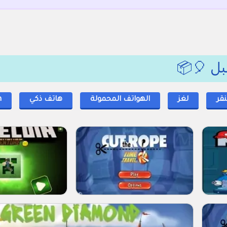
بل 🎈📦
نقر
لغز
الهواتف المحمولة
هاتف ذكي
m