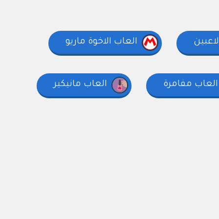
العاب الاخوة ماريو
العاب مفامرة
العاب مانيكير