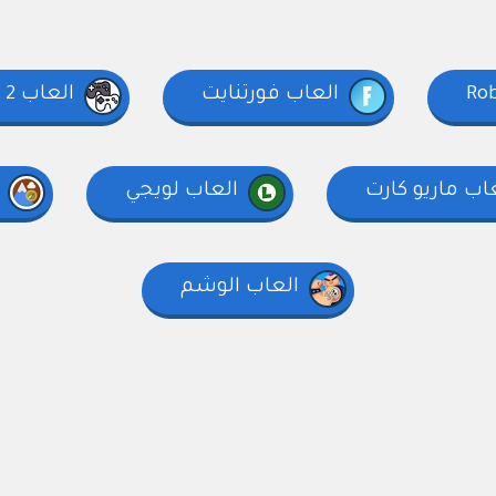
العاب فورتنايت
العاب 2 لاعبين
اب ماريو كارت
العاب لويجي
العاب الوشم