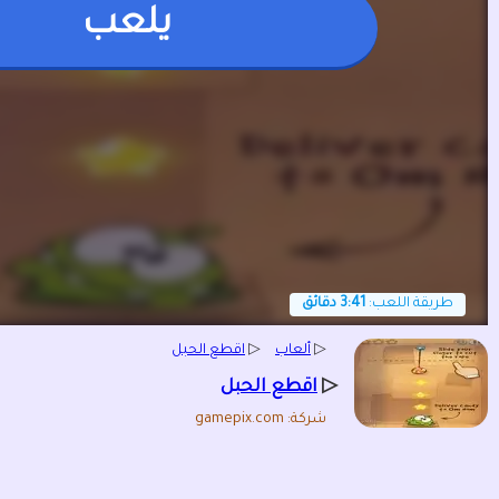
يلعب
طريقة اللعب:
3:41 دقائق
▷
ألعاب
▷
اقطع الحبل
▷
اقطع الحبل
شركة: gamepix.com