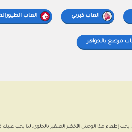
العاب كيربي
العاب الطيورال
اب مرصع بالجواهر
ه اللعبة من إطعام Om Nom الجائع، يجب إطعام هذا الوحش الأخضر الصغير بالحلوى، لذا ي