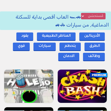
🚗🏎 العاب أقصى بداية للسكتة
الدماغية, من سيارات 🚓🚙
الأدرينالين
المناظر الطبيعية
يقود
الطرق
يتحطم
سيارات
قوي
وظائف
الادمان