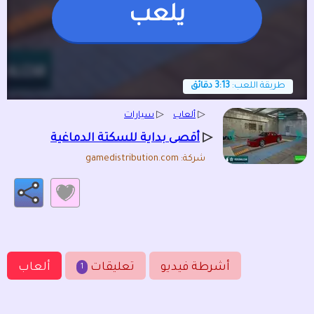
يلعب
طريقة اللعب:
3:13 دقائق
▷
ألعاب
▷
سيارات
▷
أقصى بداية للسكتة الدماغية
شركة: gamedistribution.com
أشرطة فيديو
تعليقات
ألعاب
1