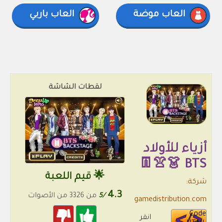
العاب موضة
العاب باربي
لقطات الشاشة
أزياء للأولاد
BTS 👗👚👖
🌟 قيم اللعبة
شركة:
4.3
/5
من 3326 من الأصوات
gamedistribution.com
Code
انقر