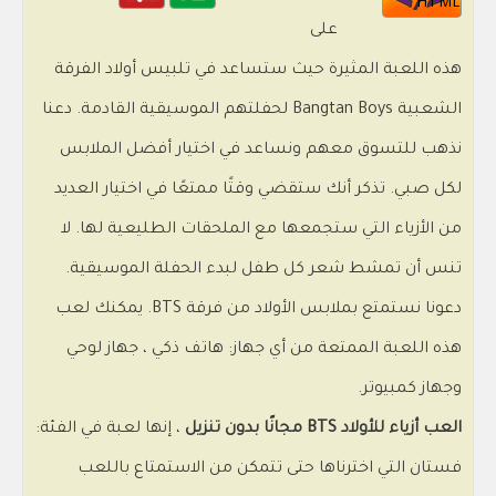
HTML
على
هذه اللعبة المثيرة حيث ستساعد في تلبيس أولاد الفرقة
الشعبية Bangtan Boys لحفلتهم الموسيقية القادمة. دعنا
نذهب للتسوق معهم ونساعد في اختيار أفضل الملابس
لكل صبي. تذكر أنك ستقضي وقتًا ممتعًا في اختيار العديد
من الأزياء التي ستجمعها مع الملحقات الطليعية لها. لا
تنس أن تمشط شعر كل طفل لبدء الحفلة الموسيقية.
دعونا نستمتع بملابس الأولاد من فرقة BTS. يمكنك لعب
هذه اللعبة الممتعة من أي جهاز: هاتف ذكي ، جهاز لوحي
وجهاز كمبيوتر.
العب أزياء للأولاد BTS مجانًا بدون تنزيل
، إنها لعبة في الفئة:
فستان التي اخترناها حتى تتمكن من الاستمتاع باللعب