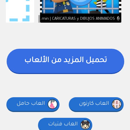
👮 POCOYO & NINA EPISODIOS COMPLETOS - La Policía nos cuida 123 min | CARICATURAS y DIBUJOS ANIMADOS
تحميل المزيد من الألعاب
العاب كارتون
العاب حامل
العاب فتيات