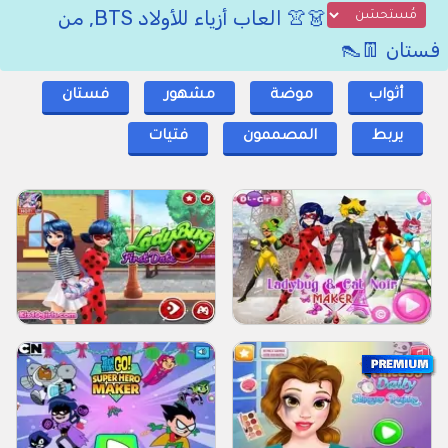
👗👚 العاب أزياء للأولاد BTS, من
فستان 👖👠
أثواب
موضة
مشهور
فستان
يربط
المصممون
فتيات