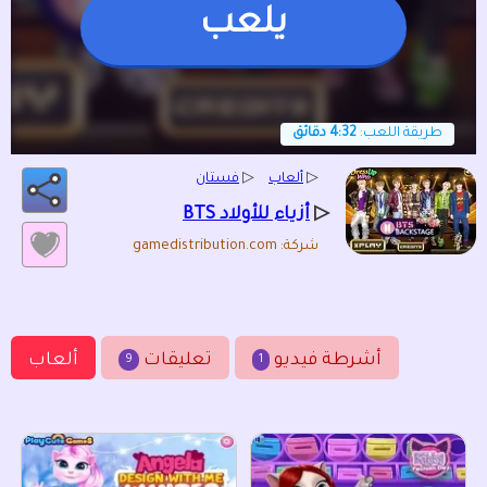
يلعب
طريقة اللعب:
4:32 دقائق
▷
ألعاب
▷
فستان
▷
أزياء للأولاد BTS
شركة: gamedistribution.com
أشرطة فيديو
تعليقات
ألعاب
9
1