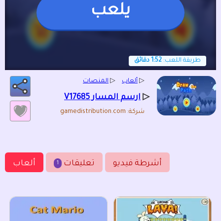
يلعب
طريقة اللعب:
1:52 دقائق
▷
ألعاب
▷
المنصات
▷
ارسم المسار V17685
شركة: gamedistribution.com
أشرطة فيديو
تعليقات
ألعاب
1