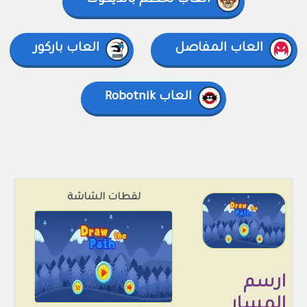
العاب تحطم بانديكوت
العاب المفاصل
العاب باركور
العاب Robotnik
لقطات الشاشة
ارسم
المسار