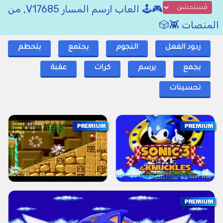
🎮🕹️ العاب ارسم المسار V17685, من
المنصات 👾🎲
ردود الفعل
النجوم
يجتمع
يتحطم
يجمع
يرسم
كرات
عقبة
تحسينات