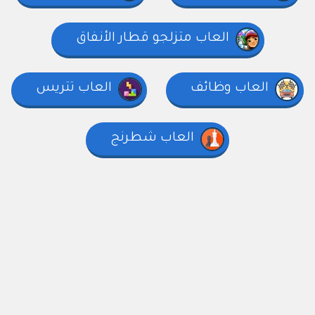
العاب متزلجو قطار الأنفاق
العاب وظائف
العاب تتريس
العاب شطرنج