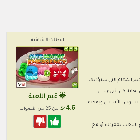
لقطات الشاشة
بر المهام التي ستؤديها
 نهاية كل شيء حتى
🌟 قيم اللعبة
 تسوس الأسنان ويمكنه
4.6
/5
من 25 من الأصوات
ع باللعب بمفردك أو مع