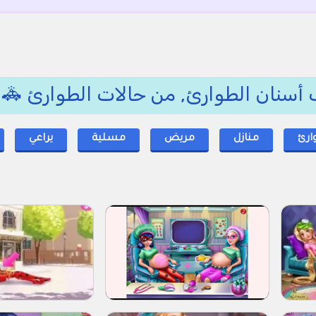
🚑 العاب اذهب إلى طبيب أسنان الطوا
يراعي
مسلية
مريض
منازل
حال