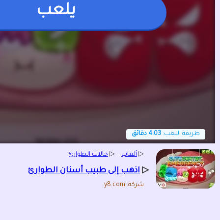
يلعب
طريقة اللعب:
4:03 دقائق
▷
ألعاب
▷
حالات الطوارئ
▷
اذهب إلى طبيب أسنان الطوارئ
شركة: y8.com