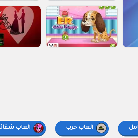
امل
العاب حرب
العاب شقائق