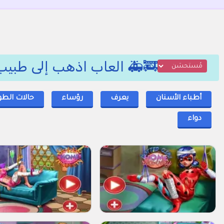
🚒🚑 العاب اذهب إلى طبيب 
أطباء الأسنان
يعرف
رؤساء
حالات الطو
دواء