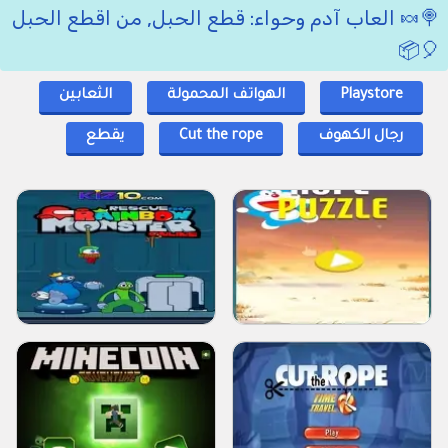
🍭🍬 العاب آدم وحواء: قطع الحبل, من اقطع الحبل
🎈📦
Playstore
الهواتف المحمولة
الثعابين
رجال الكهوف
Cut the rope
يقطع