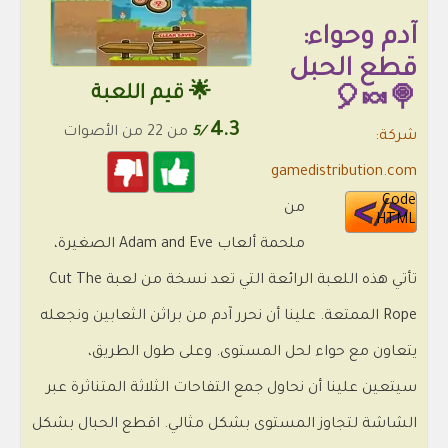
آدم وحواء:
قطع الحبل
🌟 قيم اللعبة
🍭🍬🎈
4.3
/5
من 22 من الأصوات
شركة:
gamedistribution.com
Code
من
HTML
ملحمة ألعاب Adam and Eve الصغيرة،
تأتي هذه اللعبة الرائعة التي تعد نسخة من لعبة Cut The
Rope الممتعة. علينا أن نحرر آدم من براثن الثعابين ونجعله
يتعاون مع حواء لحل المستوى. وعلى طول الطريق،
سيتعين علينا أن نحاول جمع التفاحات الثلاثة المتناثرة عبر
الشاشة لتجاوز المستوى بشكل مثالي. اقطع الحبال بشكل