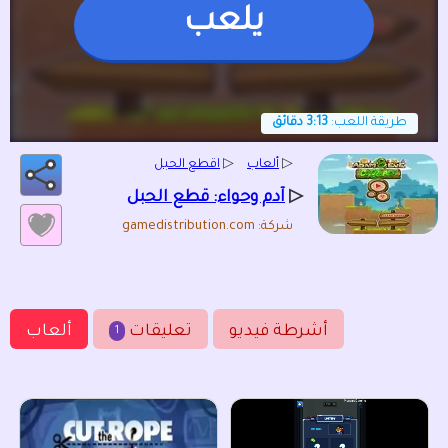
يلعب
طريقة اللعب:
3:13 دقائق
▷
ألعاب
▷
اقطع الحبل
▷
آدم وحواء: قطع الحبل
شركة: gamedistribution.com
أشرطة فيديو
تعليقات
ألعاب
1