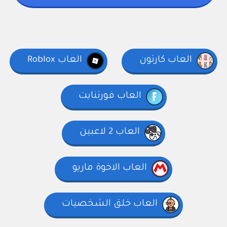
العاب كارتون
العاب Roblox
العاب فورتنايت
العاب 2 لاعبين
العاب الاخوة ماريو
العاب خلق الشخصيات