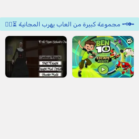
🔑🗝️ مجموعة كبيرة من العاب يهرب المجانية ⏳🕵️‍♂️