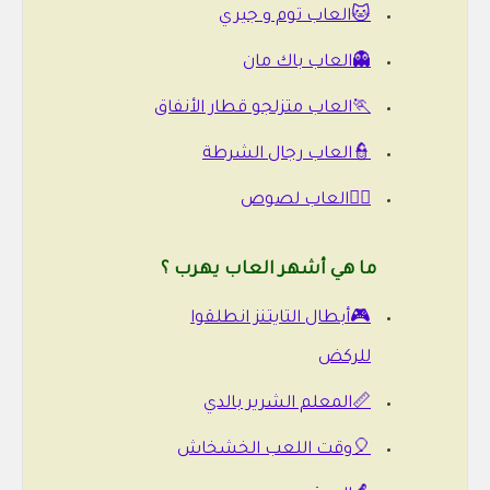
🐱العاب توم و جيري
👻العاب باك مان
🏃العاب متزلجو قطار الأنفاق
👮العاب رجال الشرطة
🕵️‍♂️العاب لصوص
ما هي أشهر العاب يهرب ؟
🎮أبطال التايتنز انطلقوا
للركض
📏المعلم الشرير بالدي
🎈وقت اللعب الخشخاش