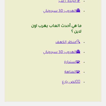
👵الجدة: رعب
👻الهروب 3D سبرونكي
ما هي أحدث العاب يهرب اون
لاين ؟
🔍منظر الكهف
👻الهروب 3D سبرونكي
🧩استدارة
🧩المتاهة
🕵️‍♂️لص بارع