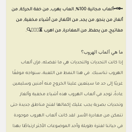
🔑🗝️ألعاب مجانية 100%, العاب يهرب, من خفة الحركة, من
ألغاز, من ينجو, من يجد, من الألغاز, من أشياء مخفية, من
مفاتيح, من يحفظ, من المغادرة, من اهرب ⏳🕵️‍♂️🚪🔍.
ما هي ألعاب الهروب؟
إذا كانت التحديات والتحديات هي ما تفضله، فإن ألعاب
الهروب تناسبك. في هذا النمط من اللعبة، سنواجه موقفًا
غريبًا إلى حد ما سيتعين علينا الخروج منه آمنين وسليمين.
عادةً، توجد في ألعاب الهروب هذه أشياء مخفية وألغاز
وتحديات بصرية يجب عليك إكمالها لفتح مناطق جديدة حتى
تتمكن من مغادرة الأسر. لقد كانت ألعاب الهروب موجودة
في حياتنا لفترة طويلة وأحد الموضوعات الأكثر ارتباطًا بهذا