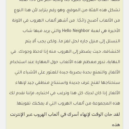
منها. ألعاب الهروب كثيرة جدًا ولدينا أكثر من 150 لعبة
تشكل هذه الفئة من الموقع، وهو رقم يتزايد لأن هذا النوع
من الألعاب أصبح رائجًا. من أشهر ألعاب الهروب في الآونة
الأخيرة هي لعبة Hello Neighbor والتي يريد فيها شاب
التسلل إلى منزل جاره لحل لغز ما، ولكن يجب ألا يتم
اكتشافه، حيث يضطر إلى الهروب منه إذا لاحظ وجودك. في
النهاية، تدور معظم هذه الألعاب حول المهارة عند استخدام
الألغاز، والتمتع بحدة بصرية جيدة للعثور على الأشياء التي
ستحتاجها لفتح غرف جديدة واستنتاج منطقي جيد لإنهاء
الألغاز. إذا كان لديك كل هذا وترغب في اختباره، فإننا نقدم لك
هذه المجموعة من ألعاب الهروب التي لا يمكنك تفويتها.
لقد حان الوقت لإنهاء أسرك في ألعاب الهروب عبر الإنترنت
هذه