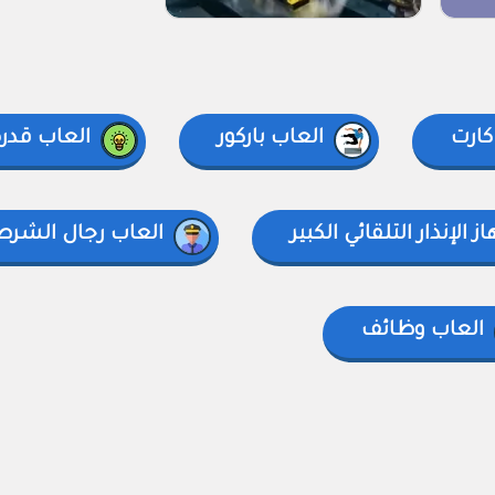
كارت
العاب باركور
العاب قدر
 الإنذار التلقائي الكبير
العاب رجال الشرط
العاب وظائف