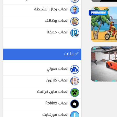
العاب رجال الشرطة
العاب وظائف
العاب حديقة
✅ فئات
العاب صوتي
العاب كارتون
العاب ماين كرافت
العاب Roblox
العاب فورتنايت